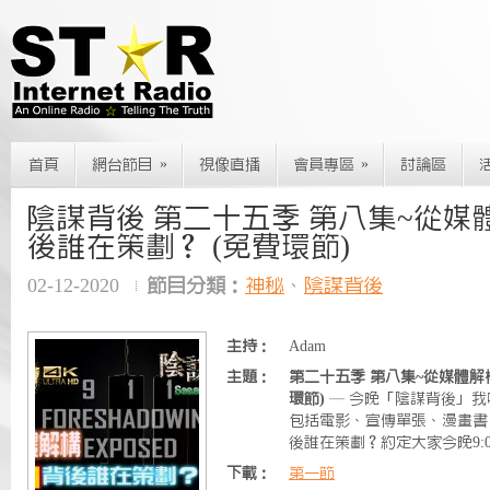
»
»
首頁
網台節目
視像直播
會員專區
討論區
陰謀背後 第二十五季 第八集~從媒體解
後誰在策劃？ (免費環節)
02-12-2020
節目分類：
神秘
、
陰謀背後
主持：
Adam
主題：
第二十五季 第八集~從媒體解構
環節)
— 今晚「陰謀背後」我哋從媒體
包括電影、宣傳單張、漫畫書
後誰在策劃？約定大家今晚9:0
下載：
第一節