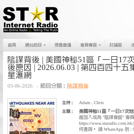
»
»
首頁
網台節目
視像直播
會員專區
討論區
陰謀背後 | 美國神秘51區「一日1
後原因 | 2026.06.03 | 第四百四十五
星滙網
03-06-2026
節目分類：
陰謀背後
Adam , Chris
主持：
美國神秘51區「一日17次
主題：
趣加入成為 "陰謀會館" 會
https://www.staradio.com.hk
何查詢， 請 WhatsApp 到 : 9