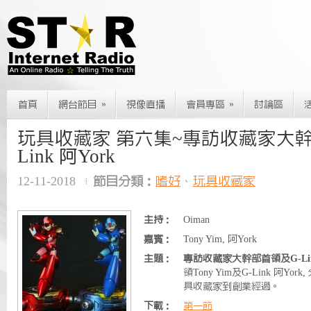
»
»
首頁
網台節目
視像直播
會員專區
討論區
玩具收藏家 第六集~專訪收藏家大幹
Link 阿York
12-11-2018
節目分類：
嗜好
、
玩具收藏家
主持：
Oiman
嘉賓：
Tony Yim, 阿York
主題：
專訪收藏家大幹部首領及G-Link
領Tony Yim及G-Link 阿
具收藏家到創業經過。
下載：
第一節