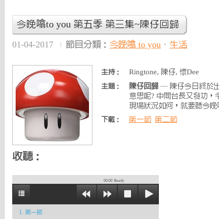
今晚噏to you 第五季 第三集~陳仔回歸
01-04-2017
節目分類：
今晚噏 to you
、
生活
Ringtone, 陳仔, 懷Dee
主持：
陳仔回歸
— 陳仔今日終於
主題：
意思呢? 中間台長又發功
現場狀況如何，就要聽今晚噏to
第一節
第二節
下載：
收聽：
00:00
Ready
1. 第一節