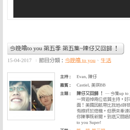
今晚噏to you 第五季 第五集~陳仔又回歸 ！
15-04-2017
節目分類：
今晚噏 to you
、
生活
Evan, 陳仔
主持：
Castiel, 美琪BB
嘉賓：
陳仔又回歸 ！
— 今集up 
主題：
一齊追悼兩位低質主持，好
面！美國因航帶比我地d咩啟
有線終於熄機，但原來牽連甚廣
你陳事既新聞，到底又關唔
to you Super!