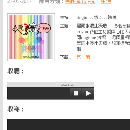
27-05-2017
節目分類：
今晚噏 to you
、
生活
ringtone, 懷Dee, 陳總
主持：
黑雨水浸比天收
— 今個星
主題：
to you 各位主持愛國心比
同ringtone 撐場！ 呢
黑雨水浸比天收，想知道我
啦！
第一節
下載：
收聽：
00:00
Ready
收睇：