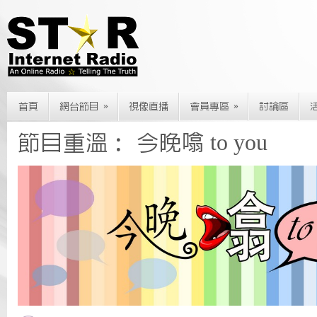
»
»
首頁
網台節目
視像直播
會員專區
討論區
節目重溫： 今晚噏 to you