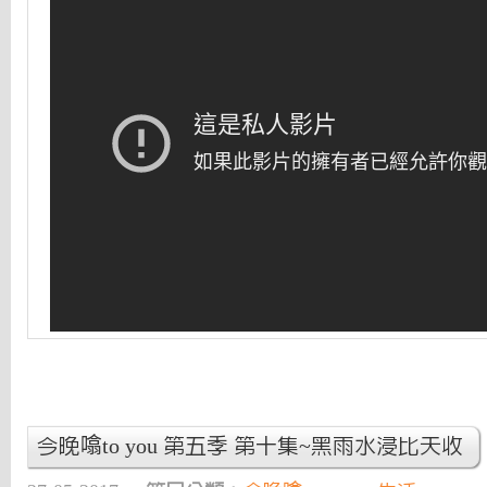
今晚噏to you 第五季 第十集~黑雨水浸比天收