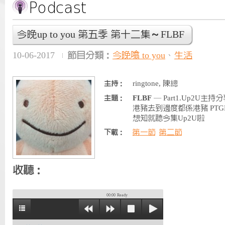
今晚up to you 第五季 第十二集～FLBF
10-06-2017
節目分類：
今晚噏 to you
、
生活
ringtone, 陳總
主持：
FLBF
— Part1.Up2U主持
主題：
港豬去到邊度都係港豬 PTG
想知就聽今集Up2U啦
第一節
第二節
下載：
收聽：
00:00
Ready