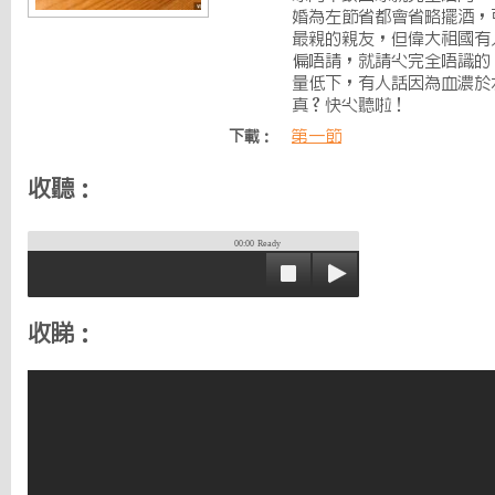
婚為左節省都會省略擺酒，
最親的親友，但偉大祖國有
偏唔請，就請尐完全唔識的
量低下，有人話因為血濃於
真？快尐聽啦！
第一節
下載：
收聽：
00:00
Ready
收睇：