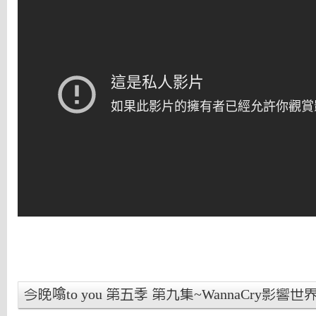
今晚噏to you 第五季 第九集~WannaCry影響世