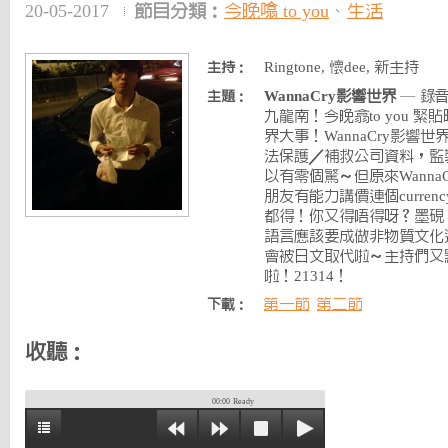
20-05-2017
節目分類：
今晚噏 to you
、
生活
Ringtone, 懷dee, 新主持
主持：
WannaCry影響世界
— 錄
主題：
九龍南！今晚翕to you 
界大事！WannaCry影響
法保護／補救公司資料，監製表
以有零個驚～但原來Wanna
朋友有能力講價連個curren
都得！你又得唔得呀？墨硯
語言應該要成做非物質文化
會被日文取代啦～主持們又
啦！21314！
第一節
第二節
下載：
收聽：
00:00
Ready