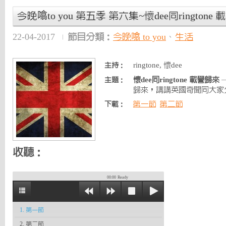
今晚噏to you 第五季 第六集~懷dee同ringtone
22-04-2017
節目分類：
今晚噏 to you
、
生活
ringtone, 懷dee
主持：
懷dee同ringtone 載譽歸來
—
主題：
歸來，講講英國奇聞同大家
第一節
第二節
下載：
收聽：
00:00
Ready
1. 第一節
2. 第二節