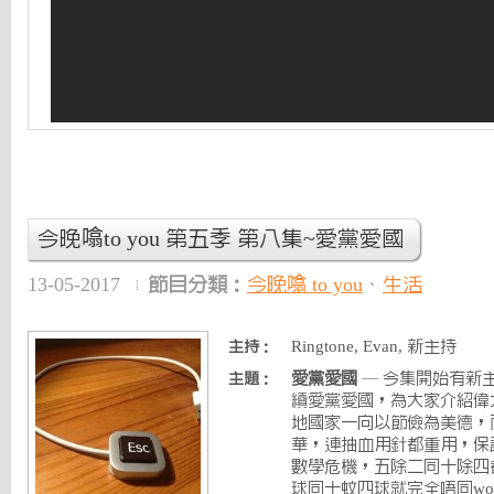
今晚噏to you 第五季 第八集~愛黨愛國
13-05-2017
節目分類：
今晚噏 to you
、
生活
Ringtone, Evan, 新主持
主持：
愛黨愛國
— 今集開始有新主持
主題：
續愛黨愛國，為大家介紹偉
地國家一向以節儉為美德，
華，連抽血用針都重用，保證
數學危機，五除二同十除四
球同十蚊四球就完全唔同w