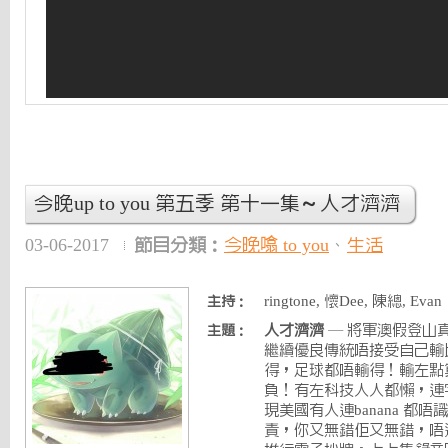
今晚up to you 第五季 第十一集～人才濟濟
03-06-2017
節目分類：
今晚噏 to you
、
生活
ringtone, 懷Dee, 陳總, Evan
主持：
人才濟濟
— 將軍澳假登山
主題：
繼續優良傳統唔接受自己輸
得，足球都唔輸得！輸左點
負！有左科技人人都懶，連字都
現美國有人連banana 都
責，你又無錯佢又無錯，唔