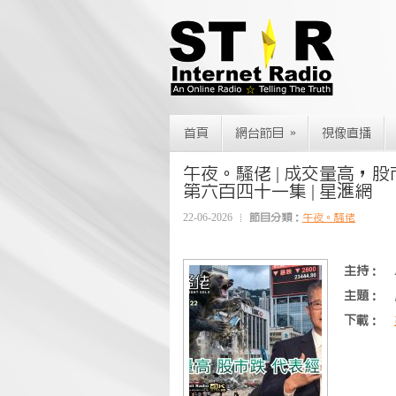
»
首頁
網台節目
視像直播
午夜。騷佬 | 成交量高，股市跌
第六百四十一集 | 星滙網
22-06-2026
節目分類：
午夜。騷佬
主持：
主題：
下載：