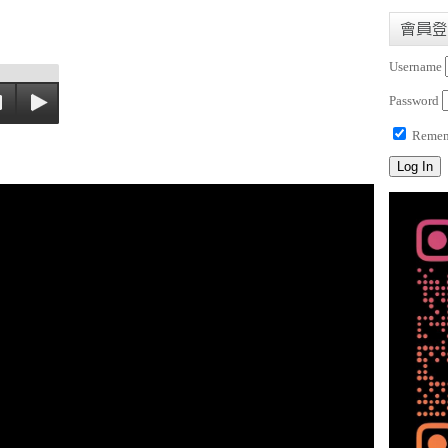
會員登
Username
Password
Remem