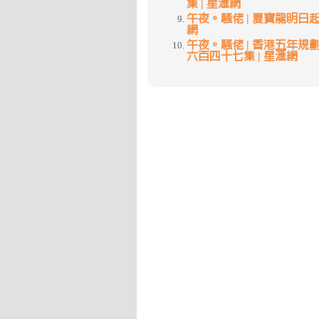
集 | 星滙網
午夜。騷佬 | 夏寶龍明日起來港
網
午夜。騷佬 | 香港五年規劃指
六百四十七集 | 星滙網