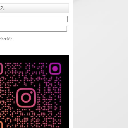
入
ber Me