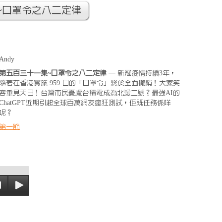
~口罩令之八二定律
Andy
第五百三十一集~口罩令之八二定律
— 新冠疫情持續3年，
隨著在香港實施 959 日的「口罩令」終於全面撤銷！大家笑
容重見天日！台灣市民憂慮台積電成為北湲二號？最強AI的
ChatGPT近期引起全球百萬網友瘋狂測試，佢既任務係咩
呢？
第一節