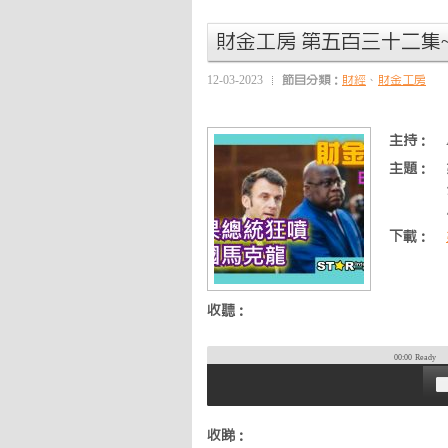
財金工房 第五百三十二集
12-03-2023
節目分類：
財經
、
財金工房
主持：
主題：
下載：
收聽：
00:00
Ready
收睇：