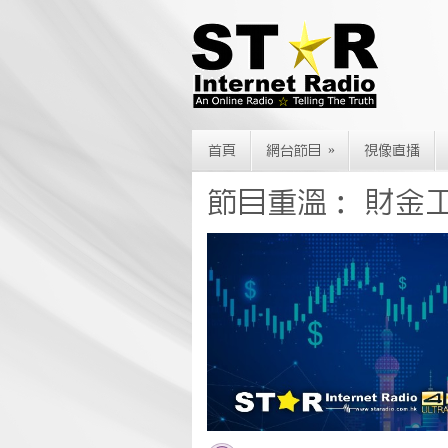
»
首頁
網台節目
視像直播
節目重溫： 財金