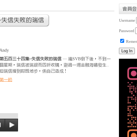
會員登
~失信失敗的瑞信
Username
Password
Remem
Andy
第五百三十四集~失信失敗的瑞信
— 繼SVB倒下後，不到一
個星期，瑞信被瑞銀而四折收購，避過一埸金融海嘯發生..
但瑞信攪到咁既地步，係自己造成！
第一節