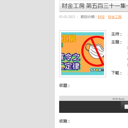
財金工房 第五百三十一集
05-03-2023
節目分類：
財經
、
財金工房
主持：
主題：
下載：
收聽：
00:00
Ready
收睇：