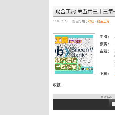
財金工房 第五百三十三集
19-03-2023
節目分類：
財經
、
財金工房
主持：
嘉賓：
主題：
下載：
收聽：
00:00
Ready