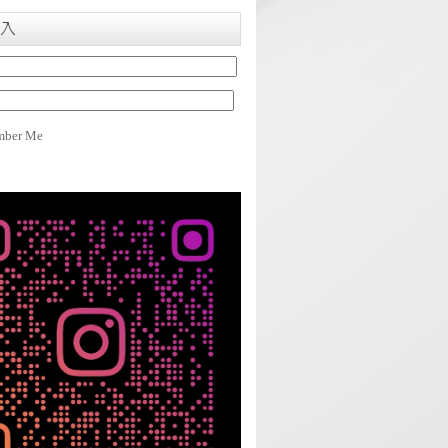
入
ber Me