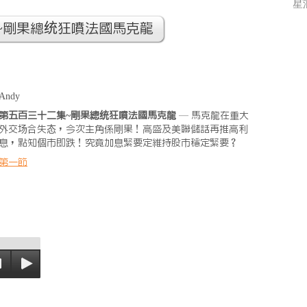
~剛果總统狂噴法國馬克龍
Andy
第五百三十二集~剛果總统狂噴法國馬克龍
— 馬克龍在重大
外交场合失态，今次主角係剛果！高盛及美聯儲話再推高利
息，點知個市即跌！究竟加息緊要定維持股市穩定緊要？
第一節