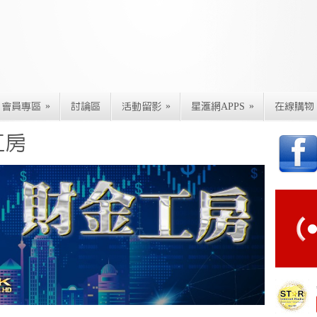
»
»
»
會員專區
討論區
活動留影
星滙網APPS
在線購物
工房