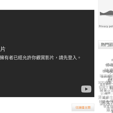
熱門節
往論壇主題