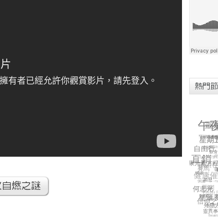
熱門節
火自燃之謎