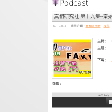
真相研究社 第十九集~秦始
06-01-2023
節目分類：
真相研究社
、
神秘
主持：
主題：
下載：
收聽：
00:00
Ready