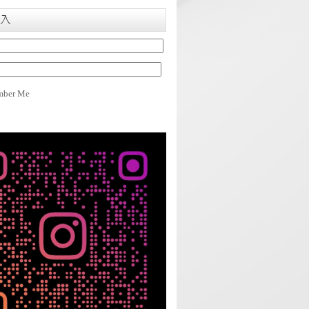
入
ber Me