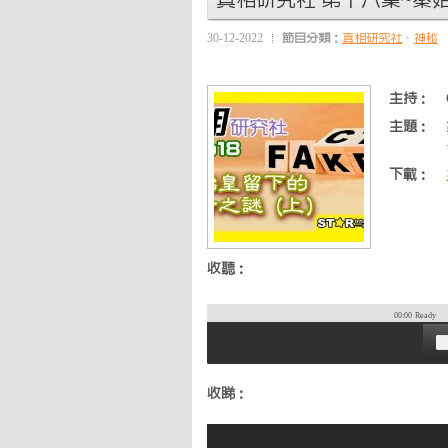
真相研究社 第十八集~秦始
30-12-2022
節目分類：
真相研究社
、
神秘
主持：
主題：
下載：
收聽：
00:00
Ready
收睇：