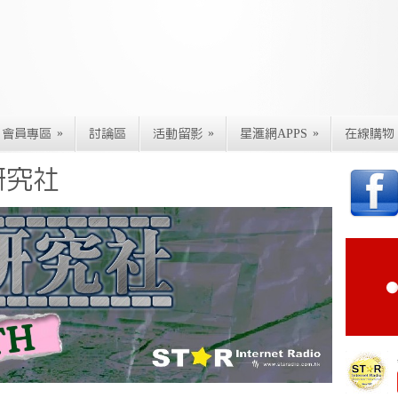
»
»
»
會員專區
討論區
活動留影
星滙網APPS
在線購物
研究社