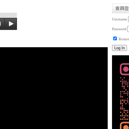
會員登
Username
Password
Remem