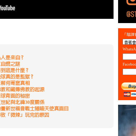
「陰謀會
Whats
蟲人是來自？
火自燃之謎
Facebo
間到底是什麼？
地球真的是監獄？
拆解何哥窟真相
佛教和藏傳佛教的起源
月球背面的秘密
五世紀與北緯30度關係
動畫新世福音戰士隱喻天使真面目
導致「微辣」玩完的原因