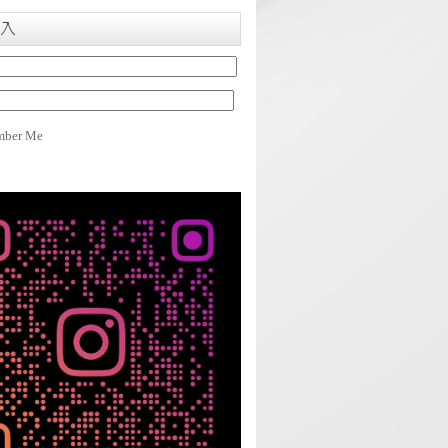
入
ber Me