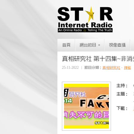
»
首頁
網台節目
視像直播
真相研究社 第十四集~非
25-11-2022
節目分類：
真相研究社
、
神秘
主持：
主題：
下載：