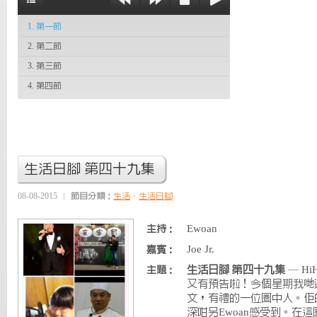
1. 第一節
2. 第二節
3. 第三節
4. 第四節
生活日腳 第四十九集
08-08-2015
節目分類：
生活
、
生活日腳
Ewoan
主持：
Joe Jr.
嘉賓：
生活日腳 第四十九集
— H
主題：
又有預告啦！今個星期我哋
文，有禮的一位圈中人。佢
深咁另Ewoan感受到。在