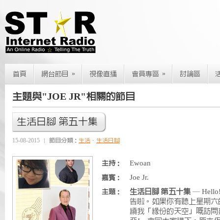
»
»
首頁
網台節目
視像直播
會員專區
討論區
主題與"JOE JR"相關的節目
生活日腳 第五十集
15-08-2015
節目分類：
生活
、
生活日腳
Ewoan
主持：
Joe Jr.
嘉賓：
生活日腳 第五十集
— Hel
主題：
告啦。如果你有聽上星期六
續我「緣份的天空」嘅訪問嘉賓