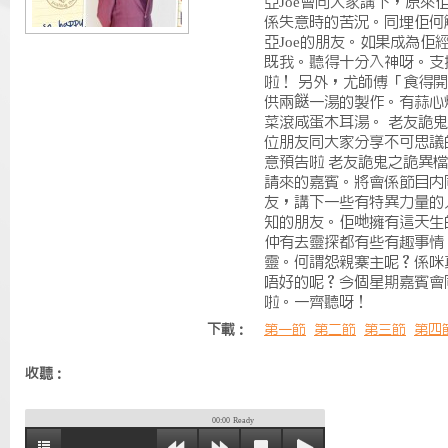
亞Joe會同大家講下，原來
係失意時的苦況。同埋佢何
亞Joe的朋友。如果成為佢
既我。聽得十分入神呀。支持
啦！ 另外，尤師傅「食得
供兩餸一湯的製作。有蒜心
菜滾咸蛋木耳湯。 老友詭
位朋友同大家分享不可思議
意預告啦 老友詭鬼之詭異檔
請來的嘉賓。將會係節目內
友，講下一些有特異力量的
知的朋友。佢哋擁有這天生
仲有去靈探都有些有趣事情
靈。何謂怨親寨主呢？係咪
唔好的呢？今個星期嘉賓會
啦。一齊聽呀！
下載：
第一節
第二節
第三節
第四
收聽：
00:00
Ready