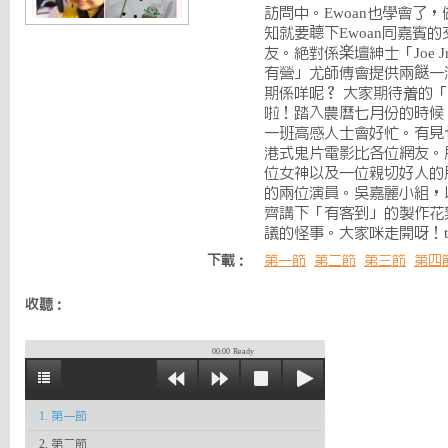
訪問中。Ewoan也學會了
知就要聼下Ewoan同嘉賓
友。絕對係楽壇紳士「Joe 
有營」尤師傅會提供兩餸一
期係咩呢？ 大家期待着的
啦！踏入農曆七月份的時候
一班高感人士會好忙。有見
港式鬼片電影比各位網友。所
位女神以及一位親切好人的
的兩位演員。吳嘉麗小組，
齊講下「有客到」的製作花
議的怪事。大家咪走開呀！t
下載：
第一節
第二節
第三節
第四
收聽：
00:00
Ready
1. 第一節
2. 第二節