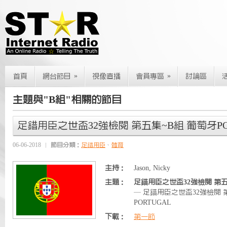
»
»
首頁
網台節目
視像直播
會員專區
討論區
主題與"B組"相關的節目
足錯用臣之世盃32強檢閱 第五集~B組 葡萄牙PO
06-06-2018
節目分類：
足錯用臣
、
體育
主持：
Jason, Nicky
主題：
足錯用臣之世盃32強檢閱 第五集
— 足錯用臣之世盃32強檢閱 
PORTUGAL
下載：
第一節