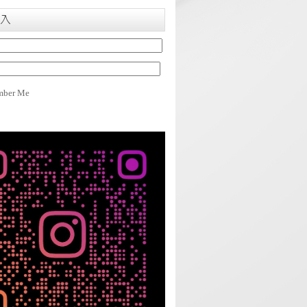
入
ber Me