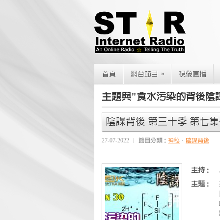
»
首頁
網台節目
視像直播
主題與"食水污染的背後陰
陰謀背後 第三十季 第七集
27-07-2022
節目分類：
神秘
、
陰謀背後
主持：
主題：