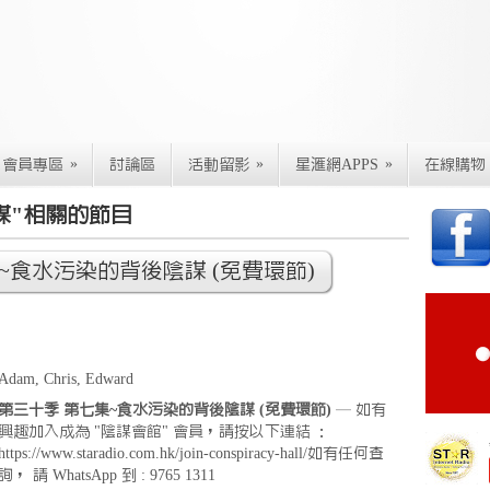
»
»
»
會員專區
討論區
活動留影
星滙網APPS
在線購物
謀"相關的節目
~食水污染的背後陰謀 (免費環節)
Adam, Chris, Edward
第三十季 第七集~食水污染的背後陰謀 (免費環節)
— 如有
興趣加入成為 "陰謀會館" 會員，請按以下連結 ：
https://www.staradio.com.hk/join-conspiracy-hall/如有任何查
詢， 請 WhatsApp 到 : 9765 1311