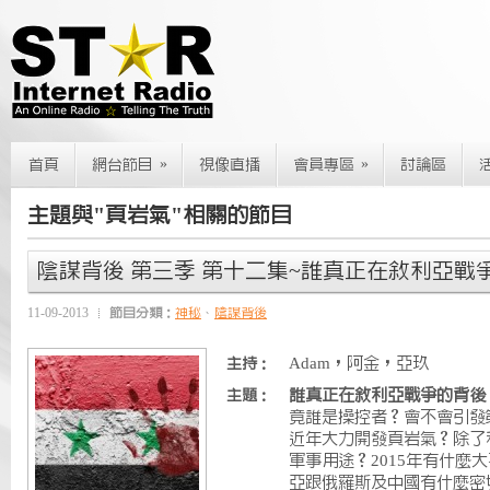
»
»
首頁
網台節目
視像直播
會員專區
討論區
主題與"頁岩氣"相關的節目
陰謀背後 第三季 第十二集~誰真正在敘利亞戰
11-09-2013
節目分類：
神秘
、
陰謀背後
Adam，阿金，亞玖
主持：
誰真正在敘利亞戰爭的背後
主題：
竟誰是操控者？會不會引發
近年大力開發頁岩氣？除了
軍事用途？2015年有什麼
亞跟俄羅斯及中國有什麼密