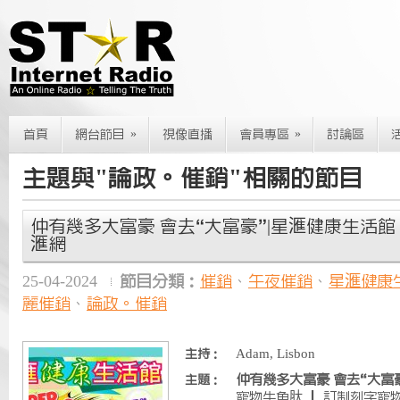
»
»
首頁
網台節目
視像直播
會員專區
討論區
主題與"論政。催銷"相關的節目
仲有幾多大富豪 會去“大富豪”|星滙健康生活館 | 2024
滙網
25-04-2024
節目分類：
催銷
、
午夜催銷
、
星滙健康
麗催銷
、
論政。催銷
Adam, Lisbon
主持：
仲有幾多大富豪 會去“大富
主題：
寵物牛魚肽 ｜ 訂制刻字寵