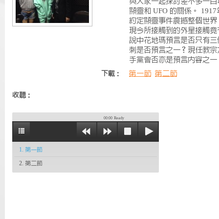
與大家一起探討差不多一百年前的
顯靈和 UFO 的關係。 1
約定顯靈事件震撼整個世界
現今所接觸到的外星接觸竟
說中花地瑪預言是否只有三個
刺是否預言之一？現任教宗
手黨會否亦是預言內容之一
第一節
第二節
下載：
收聽：
00:00
Ready
1. 第一節
2. 第二節