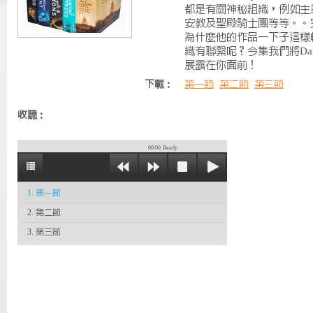
都是有關神秘組織，例如主
安教及聖殿騎士團等等。。
為什麼他的作品一下子這樣
織有聯繫呢？今集我們將Dan
展露在你面前！
下載：
第一節
第二節
第三節
收聽：
00:00
Ready
1. 第一節
2. 第二節
3. 第三節