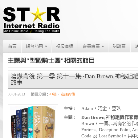
»
»
首頁
網台節目
視像直播
會員專區
討論區
主題與"聖殿騎士團"相關的節目
陰謀背後 第一季 第十一集~Dan Brown,神
故事
30-01-2013
節目分類：
神秘
、
陰謀背後
Adam，阿金，亞玖
主持：
Dan Brown,神秘組織作
主題：
Brown，一個非常有名的作家
Fortress, Deception Point, A
Code 及 Lost Symb