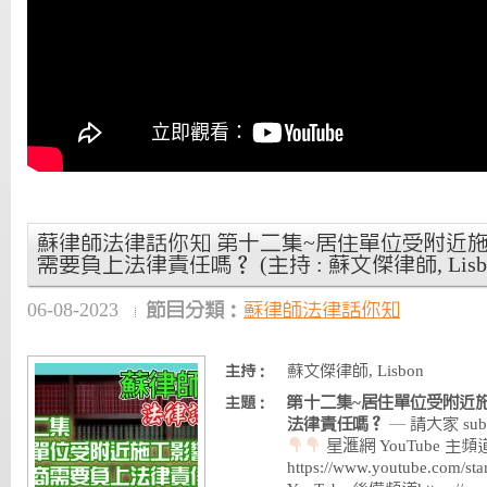
蘇律師法律話你知 第十二集~居住單位受附近
需要負上法律責任嗎？ (主持 : 蘇文傑律師, Lisbo
06-08-2023
節目分類：
蘇律師法律話你知
蘇文傑律師, Lisbon
主持：
第十二集~居住單位受附近
主題：
法律責任嗎？
— 請大家 subscr
星滙網 YouTube 主頻
https://www.youtube.com