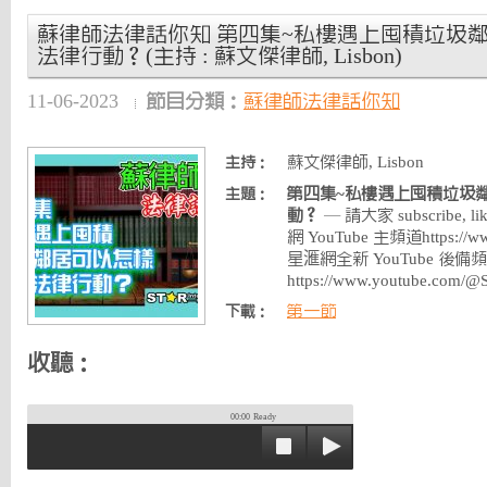
蘇律師法律話你知 第四集~私樓遇上囤積垃圾
法律行動？(主持 : 蘇文傑律師, Lisbon)
11-06-2023
節目分類：
蘇律師法律話你知
蘇文傑律師, Lisbon
主持：
第四集~私樓遇上囤積垃圾
主題：
動？
— 請大家 subscribe, lik
網 YouTube 主頻道https://www
星滙網全新 YouTube 後備
https://www.youtube.com/
第一節
下載：
收聽：
00:00
Ready