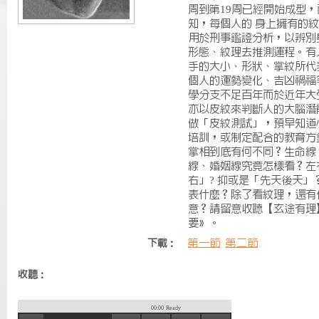
周到第19周已經開始成型
知，每個人的 身上擁有的
用於刑事鑑證分析，以辨別
形態、紋理去推測運程。有
手的大小、形狀、掌紋所代
個人的運勢變化、吉凶禍福
學分支不足百年而於近年大
亦以皮紋來判斷人的大腦潛
做「皮紋測試」，預早知道
培訓，或制定配合的教育方
掌相到底有何不同？生命線
線、婚姻線究竟怎樣看？左
右」? 抑或是「先天後天
表什麼？除了看紋理，還有
意？請留意收聽【玄途有理
要》。
第一節
第二節
下載：
收聽：
00:00
Ready