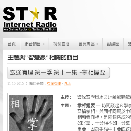
»
»
首頁
網台節目
視像直播
會員專區
討論區
主題與"智慧線"相關的節目
玄途有理 第一季 第十一集 ~掌相握要
11-10-2015
節目分類：
玄途有理
、
風水
資深玄學風水命理師鄭勤龍師傅
主持：
掌相握要
— 坊間談起玄學
主題：
又稱掌相，與面相同屬於中
相和看面相，是兩個系統的
如好掌﹐十分相不如一分掌
重要；因為手相中主要的紋