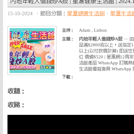
內地年輕人借錢炒A股 | 星滙健康生活館 | 2024.10
15-10-2024
節目分類：
星滙健康生活館
、
星滙生活
Adam , Lisbon
主持：
內地年輕人借錢炒A股
— 由
主題：
品滿$2800或以上，送指定1
以上(以付款價計算) 即送您
位 價值$520 | 星滙網12周年
活館產品 WhatsApp 訂購熱線 : 
生活館優越會員 WhatsApp 訂購熱
下載：
收聽：
收睇：