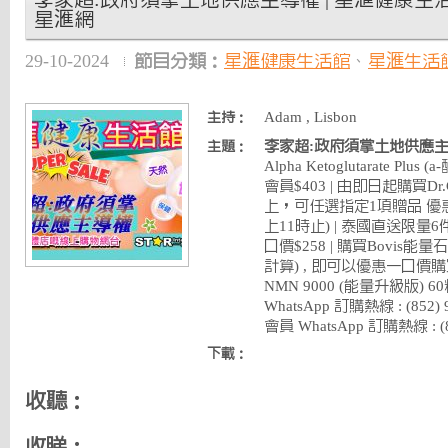
李家超:政府須掌土地供應主導權 | 星滙健康生活館 | 2
星滙網
29-10-2024
節目分類：
星滙健康生活館
、
星滙生活
Adam , Lisbon
主持：
李家超:政府須掌土地供應
主題：
Alpha Ketoglutarate Plu
會員$403 | 由即日起購買Dr
上，可任選指定1項贈品 優惠期
上11時止) | 泰國直送限量
口價$258 | 購買Bovis能
計算) , 即可以優惠一口價購
NMN 9000 (能量升級版) 
WhatsApp 訂購熱線 : (852
會員 WhatsApp 訂購熱線 : (85
下載：
收聽：
收睇：