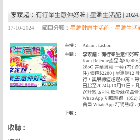
李家超：有行業生意仲好咗 | 星滙生活館 | 2024.10
17-10-2024
節目分類：
星滙健康生活館
、
星滙生活
Adam , Lisbon
主持：
李家超：有行業生意仲好咗
主題：
Kam Rejeune產品滿$6,0
28oC 昇華噴霧 一套 (內有
件) 價值$2280 | 星滙網1
行，獎品總值超過40萬，每位$5
日起至2024年10月31日，凡購
送升級版可可脂沙棘潤唇膏
WhatsApp 訂購熱線 : (852
會員 WhatsApp 訂購熱線 : (85
下載：
收聽：