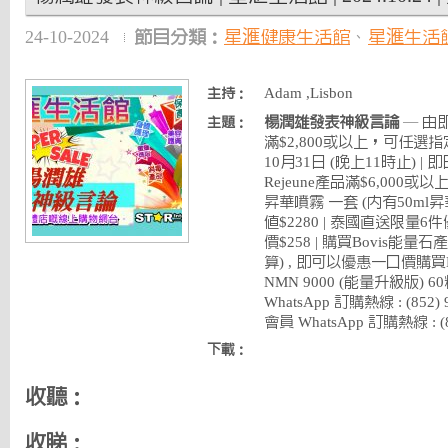
24-10-2024
節目分類：
星滙健康生活館
、
星滙生活
Adam ,Lisbon
主持：
楊潤雄發表神級言論
— 由即
主題：
滿$2,800或以上，可任選指
10月31日 (晚上11時止) | 即
Rejeune產品滿$6,000或以
昇華噴霧 一套 (內有50ml昇
值$2280 | 泰國直送限量
價$258 | 購買Bovis能量
算) , 即可以優惠一口價購買
NMN 9000 (能量升級版) 
WhatsApp 訂購熱線 : (852
會員 WhatsApp 訂購熱線 : (85
下載：
收聽：
收睇：