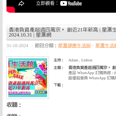
香港負資產超過四萬宗， 創近21年新高 | 星滙生
2024.10.31 | 星滙網
31-10-2024
節目分類：
星滙健康生活館
、
星滙生活
Adam , Lisbon
主持：
香港負資產超過四萬宗， 創
主題：
產品 WhatsApp 訂購熱線 : (8
館優越會員 WhatsApp 訂購熱線 
下載：
收聽：