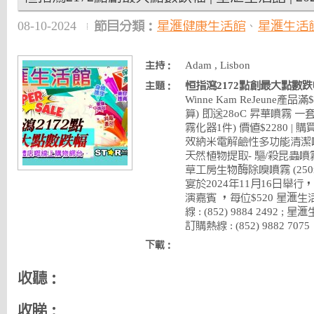
08-10-2024
節目分類：
星滙健康生活館
、
星滙生活
Adam , Lisbon
主持：
恒指瀉2172點創最大點數跌
主題：
Winne Kam ReJeune產
算) 即送28oC 昇華噴霧 一套
霧化器1件) 價值$2280 
效納米電解鹼性多功能清潔噴霧1
天然植物提取- 驅/殺昆蟲噴霧
草工房生物酶除嗅噴霧 (250ml
宴於2024年11月16日舉行
演嘉賓 ，每位$520 星滙生活
線 : (852) 9884 2492 ;
訂購熱線 : (852) 9882 7075
下載：
收聽：
收睇：