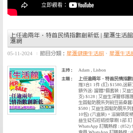
上任逾兩年‧特首民情指數創新低 | 星滙生活館 | 202
滙網
05-11-2024
節目分類：
星滙健康生活館
、
星滙生活
Adam , Lisbon
主持：
上任逾兩年‧特首民情指數
主題：
推3合1 1件 (訂) $1580,
額外送: 罐體7個套裝 | 艾益
支) $128 | 艾益生深層修護護髮
生固髮防脱系列碗豆苗桑葚本草飲
$580 | 艾益生固髮防脱系
10包) (六盒裝) + 滋營頭皮精華液
益生砭石經絡按摩刷 1部 訂 
WhatsApp 訂購熱線 : (852
會員 WhatsApp 訂購熱線 : (85