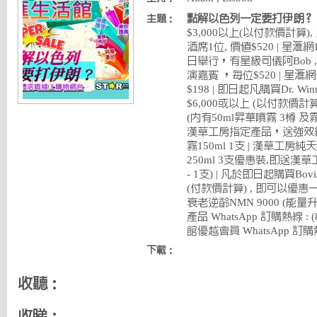
點解以色列一定要打伊朗？
主題：
$3,000以上(以付款價計算)
酒席1位, 價值$520 | 星滙
日舉行，有星級司儀阿Bob
演嘉賓 ，每位$520 | 星滙
$198 | 即日起凡購買Dr. Win
$6,000或以上 (以付款價計
(內有50ml昇華噴霧 3樽 及霧
漢草工房指定產品，送強效
霧150ml 1支 | 漢草工房
250ml 3支優惠裝,即送漢草
- 1支) | 凡於即日起購買Bo
(付款價計算) , 即可以優惠一
衰老逆齡NMN 9000 (能量
產品 WhatsApp 訂購熱線 : (8
館優越會員 WhatsApp 訂購熱線 
下載：
收聽：
收睇：