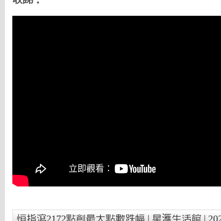
恒指瀉2172點創最大點數跌幅 | 星滙生活館 | 2024.