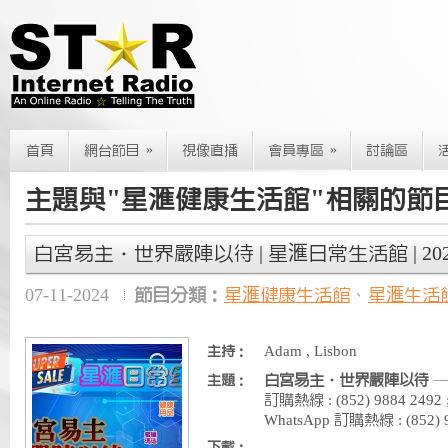
»
»
首頁
網台節目
視像直播
會員專區
討論區
主題與"星滙健康生活館"相關的節
白宮易主‧世界嚴陣以待 | 星滙日常生活館 | 2024.
07-11-2024
節目分類：
星滙健康生活館
、
星滙生活
Adam , Lisbon
主持：
白宮易主‧世界嚴陣以待
—
主題：
訂購熱線 : (852) 9884 2
WhatsApp 訂購熱線 : (852) 9