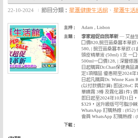
22-10-2024
節目分類：
星滙健康生活館
、
星滙生活
Adam , Lisbon
主持：
李家超促自我革新
— 艾益
主題：
口價820,豌豆苗桑葚本草飲 (
580, | 豌豆苗桑葚本草飲 (1
頭皮精華液 (50ml) 1支 一
500ml一口價128, | 深層
日起購買Dr.Chan保健食品
定1項贈品 優惠期至2024年10
日起凡購買Dr. Winne Kam 
(以付款價計算) 即送28oC 
華噴霧 3樽 及霧化器1件) 價值$
即日起至2024年10月31日，
$329，送升級版可可脂沙
WhatsApp 訂購熱線 : (852
會員 WhatsApp 訂購熱線 : (85
下載：