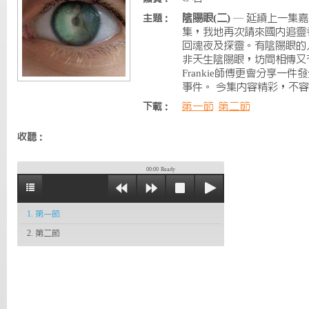
陰陽眼(二)
— 延續上一集
主題：
集，我地再次請來國內追靈
回魂夜及探靈。有陰陽眼的
非天生陰陽眼，坊間相傳又
Frankie師傅更會分享一
事件。 今集內容精彩，不
第一節
第二節
下載：
收聽：
00:00
Ready
1. 第一節
2. 第二節