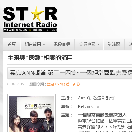
»
»
首頁
網台節目
視像直播
會員專區
討論區
主題與"探靈"相關的節目
猛鬼ANN頻道 第二十四集~一個經常喜歡去靈
01-07-2015
節目分類：
猛鬼ANN頻道
、
神秘
Ann Q, 潘法剛師傅
主持：
Kelvin Chu
嘉賓：
一個經常喜歡去靈探的人
—
主題：
幫電視台拍攝一個靈異節目
常去探靈的人，大家想知道