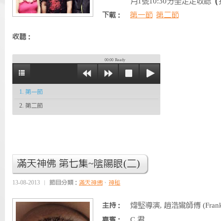
月1號10:30分坐定定收聽
第一節
第二節
下載：
收聽：
00:00
Ready
1. 第一節
2. 第二節
滿天神佛 第七集~陰陽眼(二)
13-08-2013
節目分類：
滿天神佛
、
神秘
煒堅導演, 趙浩鸞師傅 (Frank
主持：
C 君
嘉賓：