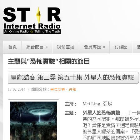
»
»
首頁
網台節目
視像直播
會員專區
討論區
主題與"恐怖實驗"相關的節目
星際訪客 第二季 第五十集 外星人的恐怖實驗
17-02-2014
節目分類：
星際訪客
、
神秘
Mei Ling, 亞玖
主持：
外星人的恐怖實驗
— 上一
主題：
架的共同徵兆，那麼被外星
呢？當你是貴賓？還是實驗
被外星人綁架的個案，『受
不約而同地回憶起被外星人