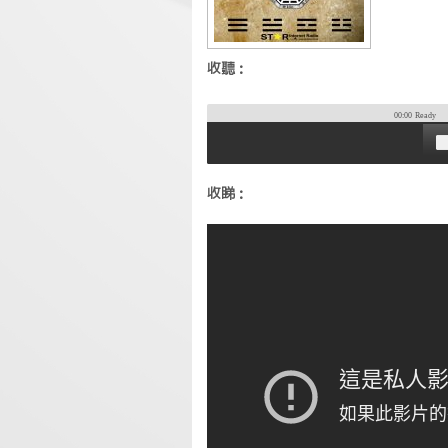
收聽：
00:00
Ready
收睇：