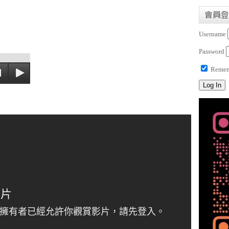
會員登
Username
Password
Remem