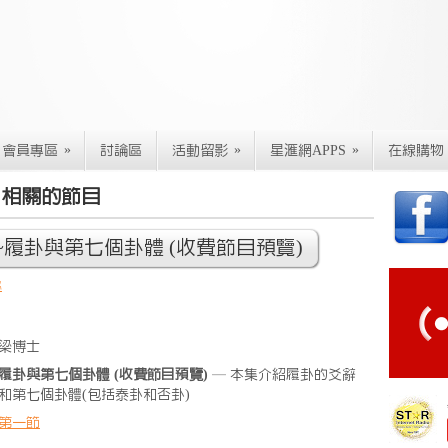
»
»
»
會員專區
討論區
活動留影
星滙網APPS
在線購物
"相關的節目
履卦與第七個卦體 (收費節目預覽)
秘
梁博士
履卦與第七個卦體 (收費節目預覽)
— 本集介紹履卦的爻辭
和第七個卦體(包括泰卦和否卦)
第一節