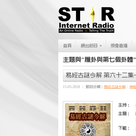
»
首頁
網台節目
視像直播
主題與"履卦與第七個卦體
易經古謎今解 第六十二集~
15-05-2018
節目分類：
易經古謎今解
、
神
主持：
主題：
下載：