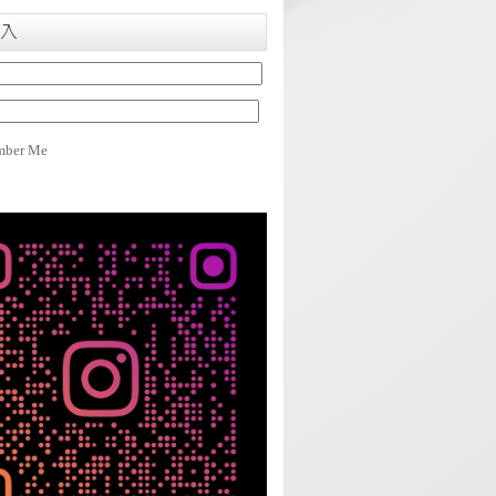
入
ber Me