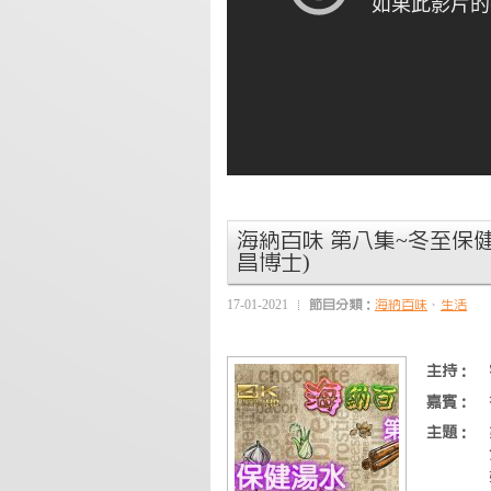
海納百味 第八集~冬至保健
昌博士)
17-01-2021
節目分類：
海納百味
、
生活
主持：
嘉賓：
主題：