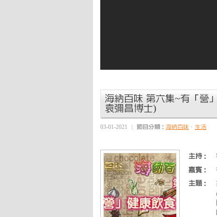
海納百味 第六集~有「營」
袁彌昌博士)
03-01-2021
節目分類：
海納百味
、
生活
主持：
嘉賓：
主題：