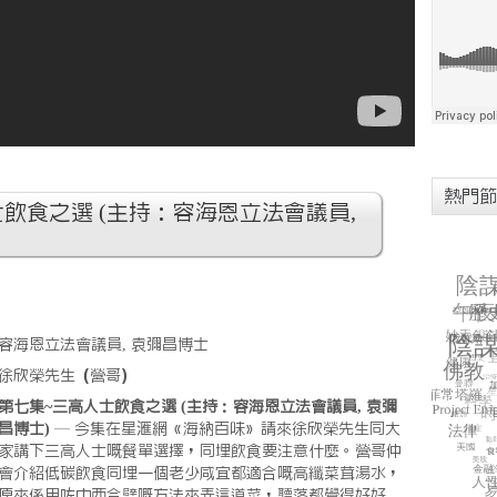
熱門節
飲食之選 (主持：容海恩立法會議員,
容海恩立法會議員, 袁彌昌博士
徐欣榮先生（營哥）
第七集~三高人士飲食之選 (主持：容海恩立法會議員, 袁彌
昌博士)
— 今集在星滙網《海納百味》請來徐欣榮先生同大
家講下三高人士嘅餐單選擇，同埋飲食要注意什麼。營哥仲
會介紹低碳飲食同埋一個老少咸宜都適合嘅高纖菜茸湯水，
原來係用咗中西合璧嘅方法來弄這道菜，聽落都覺得好好