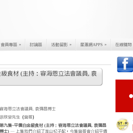
»
»
»
會員專區
討論區
活動留影
星滙網APPS
在線購物
目
級食材 (主持：容海恩立法會議員, 袁
容海恩立法會議員, 袁彌昌博士
徐欣榮先生（營哥）
第九集~平價白金級食材 (主持：容海恩立法會議員, 袁彌昌
博士)
— 上集我們介紹了淮山杞子配，今集營哥會介紹平價