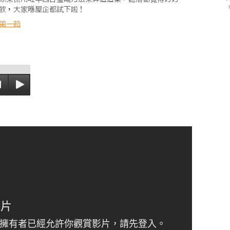
飲，大家喺屋企都試下啦！
第一節