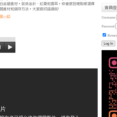
白金級食材，就係金針、紅棗和雲耳，仲會教我哋點樣選擇
會員登
靚食材和儲存方法，大家唔好錯過啦!
第一節
Username
Password
Remem