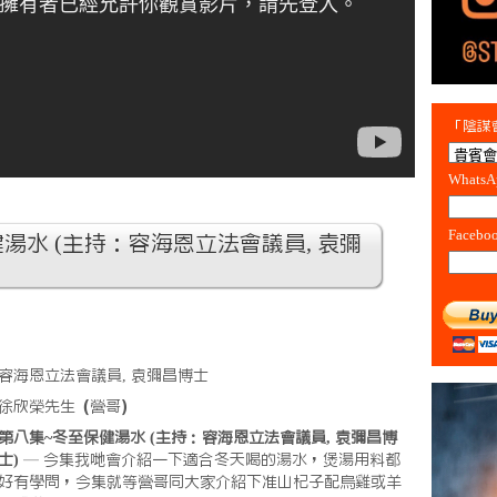
「陰謀會
Whats
Facebo
湯水 (主持：容海恩立法會議員, 袁彌
容海恩立法會議員, 袁彌昌博士
徐欣榮先生（營哥）
第八集~冬至保健湯水 (主持：容海恩立法會議員, 袁彌昌博
士)
— 今集我哋會介紹一下適合冬天喝的湯水，煲湯用料都
好有學問，今集就等營哥同大家介紹下准山杞子配烏雞或羊