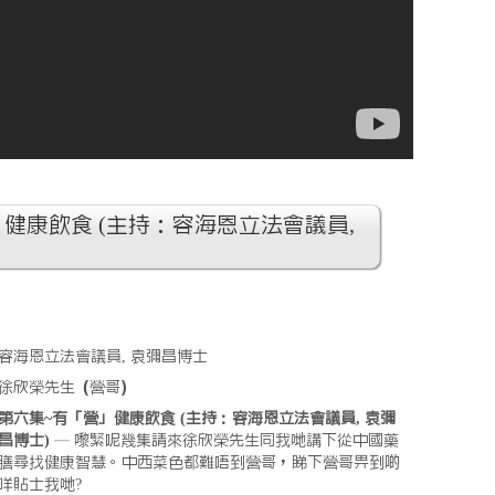
健康飲食 (主持：容海恩立法會議員,
容海恩立法會議員, 袁彌昌博士
徐欣榮先生（營哥）
第六集~有「營」健康飲食 (主持：容海恩立法會議員, 袁彌
昌博士)
— 嚟緊呢幾集請來徐欣榮先生同我哋講下從中國藥
膳尋找健康智慧。中西菜色都難唔到營哥，睇下營哥畀到啲
咩貼士我哋?