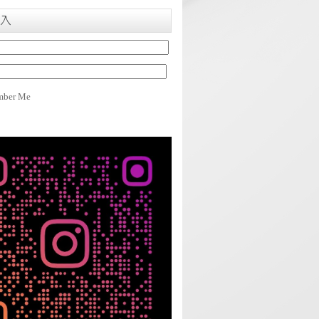
入
ber Me