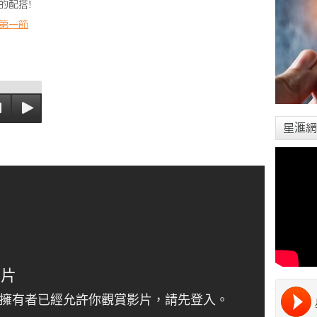
的配搭!
第一節
星滙網