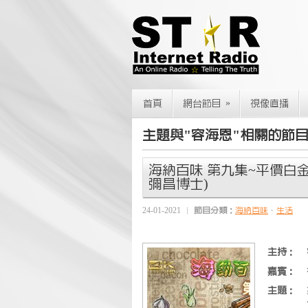
»
首頁
網台節目
視像直播
主題與"容海恩"相關的節
海納百味 第九集~平價白金
彌昌博士)
24-01-2021
節目分類：
海納百味
、
生活
主持：
嘉賓：
主題：