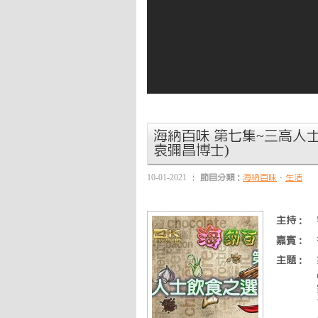
海納百味 第七集~三高人士
袁彌昌博士)
10-01-2021
節目分類：
海納百味
、
生活
主持：
嘉賓：
主題：