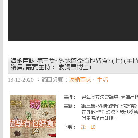
海納百味 第三集~外地留學有乜好食? (上) (主
議員, 嘉賓主持： 袁彌昌博士)
13-12-2020
節目分類：
海納百味
、
生活
容海恩立法會議員, 袁彌昌博
主持：
第三集~外地留學有乜好食? 
主題：
在外地留學,想聽下我地喺當
呢集海納百味喇！
第一節
下載：