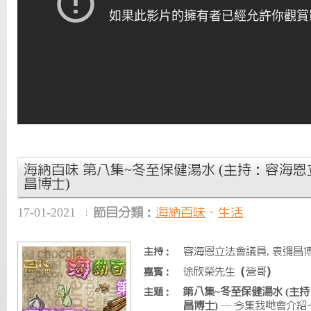
海納百味 第八集~冬至保健湯水 (主持：容海恩
昌博士)
17-01-2021
節目分類：
海納百味
、
生活
容海恩立法會議員, 袁彌昌
主持：
徐欣榮先生（營哥）
嘉賓：
第八集~冬至保健湯水 (主
主題：
昌博士)
— 今集我哋會介紹