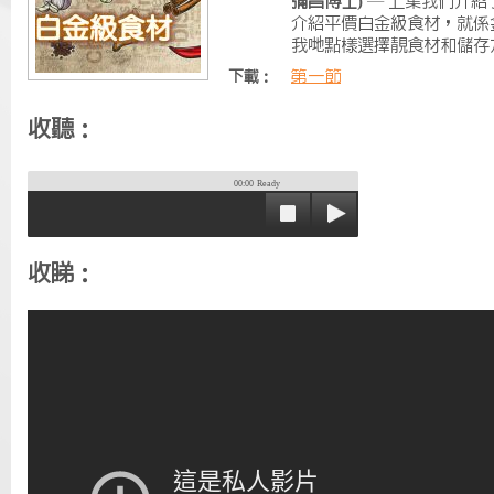
彌昌博士)
— 上集我們介紹
介紹平價白金級食材，就係
我哋點樣選擇靚食材和儲存
第一節
下載：
收聽：
00:00
Ready
收睇：