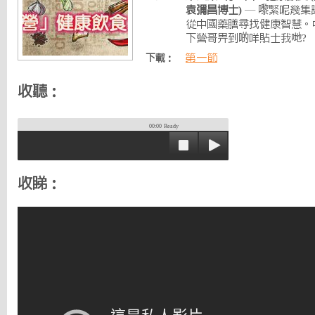
袁彌昌博士)
— 嚟緊呢幾集
從中國藥膳尋找健康智慧。
下營哥畀到啲咩貼士我哋?
第一節
下載：
收聽：
00:00
Ready
收睇：