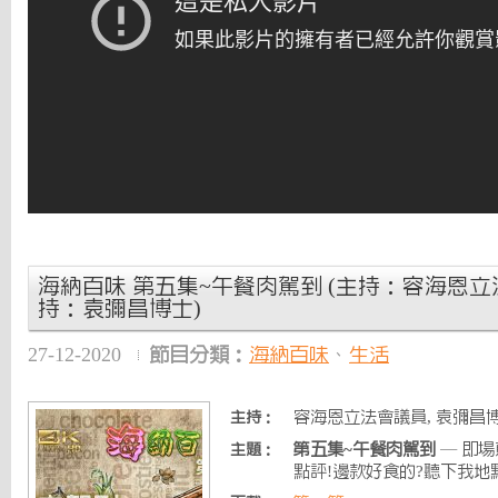
海納百味 第五集~午餐肉駕到 (主持：容海恩立
持：袁彌昌博士)
27-12-2020
節目分類：
海納百味
、
生活
容海恩立法會議員, 袁彌昌博
主持：
第五集~午餐肉駕到
— 即場
主題：
點評!邊款好食的?聽下我地