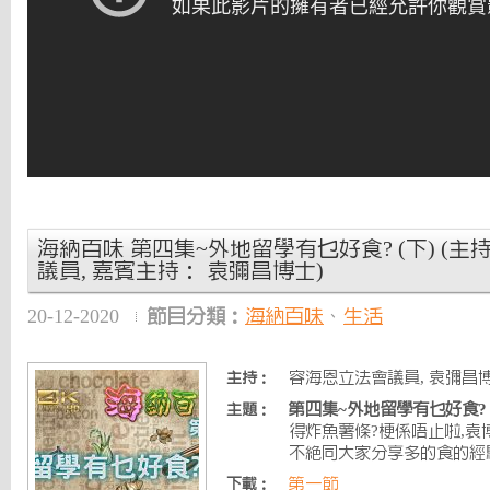
海納百味 第四集~外地留學有乜好食? (下) (主
議員, 嘉賓主持： 袁彌昌博士)
20-12-2020
節目分類：
海納百味
、
生活
容海恩立法會議員, 袁彌昌博
主持：
第四集~外地留學有乜好食? 
主題：
得炸魚薯條?梗係唔止啦,袁
不絕同大家分享多的食的經
第一節
下載：