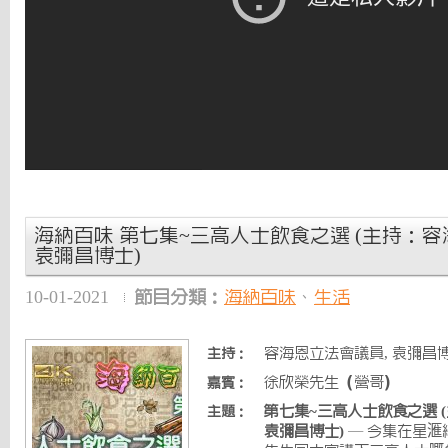
海納百味 第七集~三高人士飲食之選 (主持：容
袁彌昌博士)
10-01-2021
節目分類：
海納百味
、
生活
容海恩立法會議員, 袁彌昌
主持：
徐欣榮先生（營哥）
嘉賓：
第七集~三高人士飲食之選 
主題：
袁彌昌博士)
— 今集在星滙