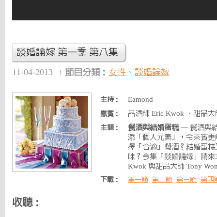
談婚論嫁 第一季 第八集
11-04-2013
節目分類：
女性
、
談婚論嫁
Eamond
主持：
品酒師 Eric Kwok 、甜品大師
嘉賓：
餐酒與結婚蛋糕
— 餐酒與
主題：
添「個人元素」，令來賓更
擇「合適」餐酒？結婚蛋糕
味？今集「談婚論嫁」請來3屆
Kwok 與甜品大師 Tony W
下載：
第一節
第二節
第三節
第四
收聽：