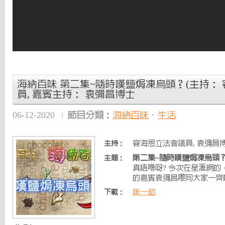
海納百味 第二集~隨時嘆鹽焗凍烏頭？(主持：
員, 嘉賓主持： 袁彌昌博士
06-12-2020
節目分類：
海納百味
、
生活
容海恩立法會議員, 袁彌昌博
主持：
第二集~隨時嘆鹽焗凍烏頭
主題：
真唔喺呀? 今次在星滙網
的嘉賓袁彌昌嚟同大家一齊
第一節
下載：