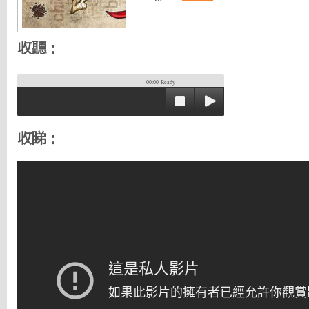
收聽：
00:00
Ready
收睇：