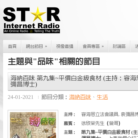
»
»
首頁
網台節目
視像直播
會員專區
討論區
主題與"品味"相關的節目
海納百味 第九集~平價白金級食材 (主持：容海
彌昌博士)
24-01-2021
節目分類：
海納百味
、
生活
容海恩立法會議員, 袁彌昌
主持：
徐欣榮先生（營哥）
嘉賓：
第九集~平價白金級食材 (
主題：