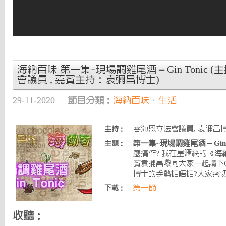
海納百味 第一集~現場調雞尾酒 – Gin Tonic
會議員 , 嘉賓主持：袁彌昌博士)
29-11-2020
節目分類：
海納百味
、
生活
容海恩立法會議員, 袁彌昌博
主持：
第一集~現場調雞尾酒 – Gin T
主題：
麼搞作? 我在星滙網的《
賓袁彌昌嚟同大家一起講下Gi
博士的手勢掂唔掂?大家密
第一節
下載：
收聽：