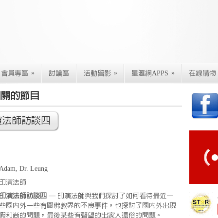
»
»
»
會員專區
討論區
活動留影
星滙網APPS
在線購物
相關的節目
演法師訪談四
Adam, Dr. Leung
印演法師
印演法師訪談四
— 印演法師與我們探討了如何看待最近一
些國內外一些有關佛教界的不良事件，也探討了國內外出現
假和尚的問題，最後某些有聲望的出家人還俗的問題。