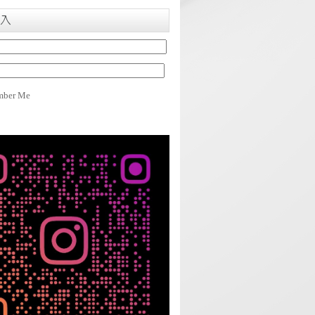
入
ber Me