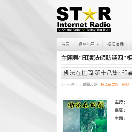
»
首頁
網台節目
視像直播
主題與"印演法師訪談四"
佛法在世間 第十八集~印
23-07-2018
節目分類：
佛法在世間
、
宗教
主持：
嘉賓：
主題：