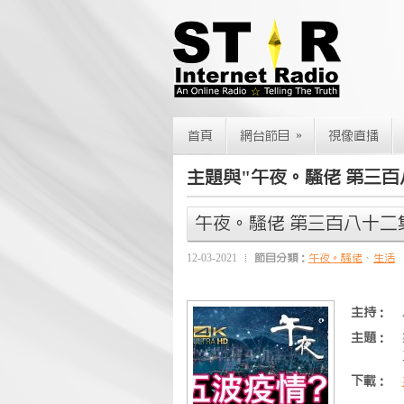
»
首頁
網台節目
視像直播
主題與"午夜。騷佬 第三百
午夜。騷佬 第三百八十二集
12-03-2021
節目分類：
午夜。騷佬
、
生活
主持：
主題：
下載：