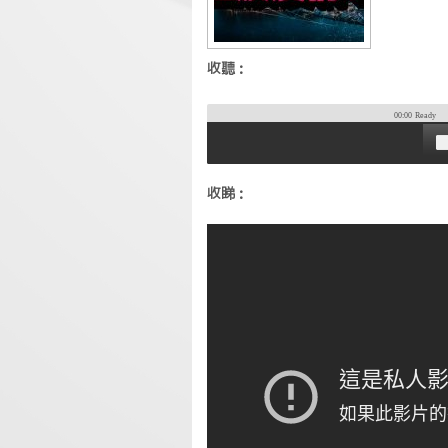
收聽：
00:00
Ready
收睇：