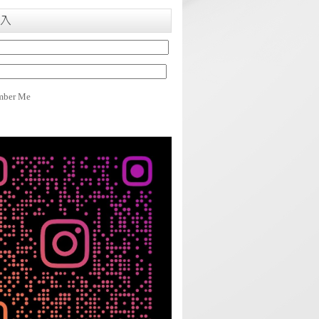
入
ber Me