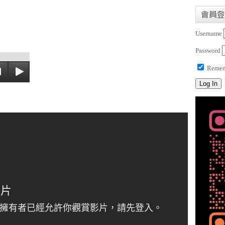
會員登
Username
Password
Remem