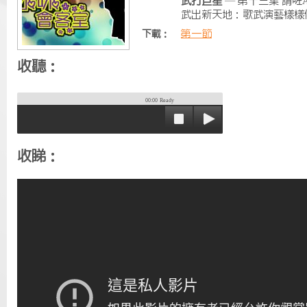
武打巨星
— 第十三集 請咗A
武出新天地：歌武演藝樣樣
第一節
下載：
收聽：
00:00
Ready
收睇：