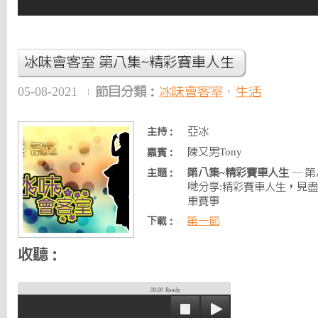
冰味會客室 第八集~精彩賽車人生
05-08-2021
節目分類：
冰味會客室
、
生活
亞冰
主持：
陳又男Tony
嘉賓：
第八集~精彩賽車人生
— 第
主題：
哋分享:精彩賽車人生，見
車賽事
第一節
下載：
收聽：
00:00
Ready