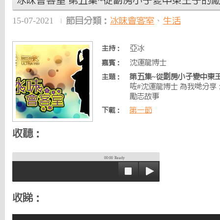
冰味會客室 第五集~從劏房小子變中東王子的
15-07-2021
節目分類：
冰味會客室
、
生活
亞冰
主持：
沈運龍博士
嘉賓：
第五集~從劏房小子變中東
主題：
咗#沈運龍博士 為我哋分
勵志故事
第一節
下載：
收聽：
00:00
Ready
收睇：