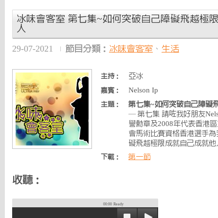
冰味會客室 第七集~如何突破自己障礙飛越極
人
29-07-2021
節目分類：
冰味會客室
、
生活
亞冰
主持：
Nelson Ip
嘉賓：
第七集~如何突破自己障礙
主題：
— 第七集 請咗我好朋友Nel
譽勳章及2008年代表香港
會馬術比賽資格香港選手為
礙飛越極限成就自己成就他
第一節
下載：
收聽：
00:00
Ready