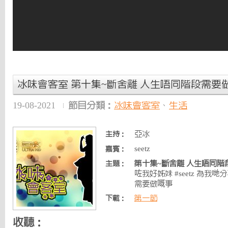
冰味會客室 第十集~斷舍離 人生唔同階段需要
19-08-2021
節目分類：
冰味會客室
、
生活
亞冰
主持：
seetz
嘉賓：
第十集~斷舍離 人生唔同階
主題：
咗我好姊妹 #seetz 為我
需要做嘅事
第一節
下載：
收聽：