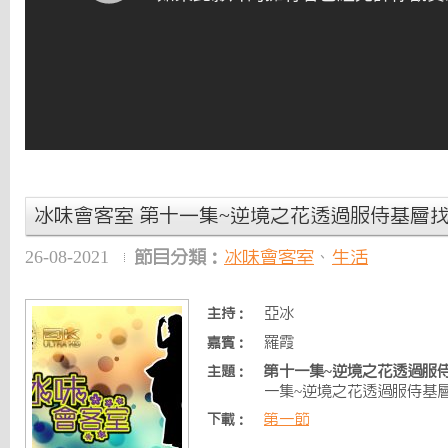
冰味會客室 第十一集~逆境之花透過服侍基層
26-08-2021
節目分類：
冰味會客室
、
生活
亞冰
主持：
羅霞
嘉賓：
第十一集~逆境之花透過服
主題：
一集~逆境之花透過服侍基
第一節
下載：