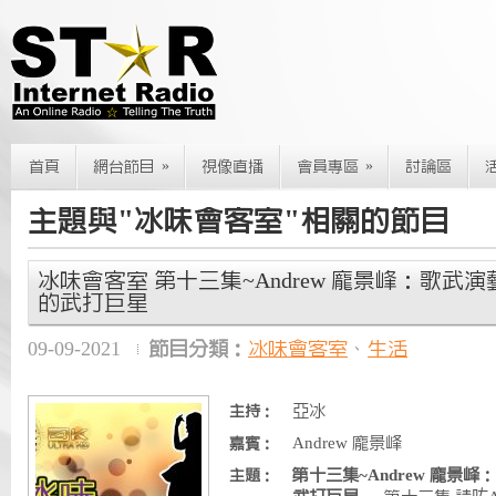
»
»
首頁
網台節目
視像直播
會員專區
討論區
主題與"冰味會客室"相關的節目
冰味會客室 第十三集~Andrew 龐景峰：歌武
的武打巨星
09-09-2021
節目分類：
冰味會客室
、
生活
亞冰
主持：
Andrew 龐景峰
嘉賓：
第十三集~Andrew 龐景
主題：