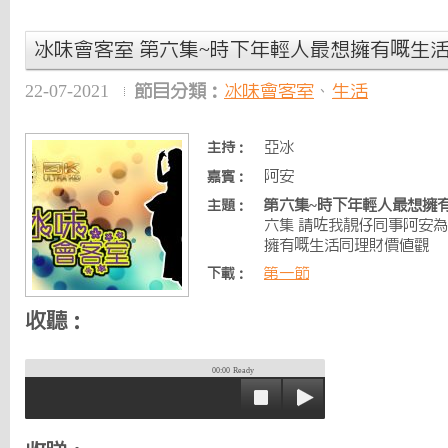
冰味會客室 第六集~時下年輕人最想擁有嘅生
22-07-2021
節目分類：
冰味會客室
、
生活
亞冰
主持：
阿安
嘉賓：
第六集~時下年輕人最想擁
主題：
六集 請咗我靚仔同事阿安
擁有嘅生活同理財價值觀
第一節
下載：
收聽：
00:00
Ready