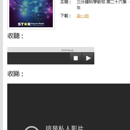
主題：
三分鐘科學新知 第二十六集
集
下載：
第一節
收聽：
00:00
Ready
收睇：