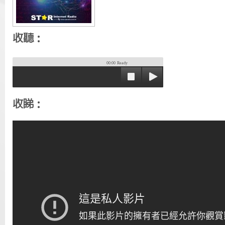
收聽：
00:00
Ready
收睇：