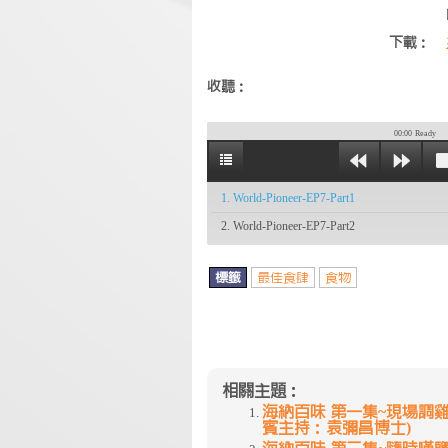
下載：
收聽：
00:00
Ready
1. World-Pioneer-EP7-Part1
2. World-Pioneer-EP7-Part2
標籤
最佳食肆
食物
相關主題：
海納百味 第一集~現場調雞尾酒
賓主持：袁彌昌博士)