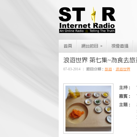
»
首頁
網台節目
視像直播
浪遊世界 第七集~為食去旅
07-03-2014
節目分類：
旅遊
、
浪遊世界
主持：
嘉賓：
主題：