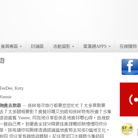
»
»
»
會員專區
討論區
活動留影
星滙網APPS
在線購物
遊
TeeDee, Kitty
Yannie
為食去旅遊
— 係咪每次旅行都要忽忽忙忙？太多景㸃要
去？太多靚相要影？食餐好嘅又怕唔知係咪物有所值？今集
浪遊嘉賓 Yannie, 同我地分享佢係各地食好嘢心得，由幾蚊
一餐自己煮，到豪食全球50間最佳食肆嘅經驗慢慢同你分
享。除咗講你知㸃樣透過認識當地食物去知多D當地文化，
仲同 你分享有趣旅遊體驗，記住帶定口水肩聽今集節目