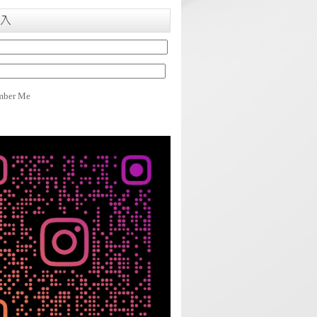
入
ber Me