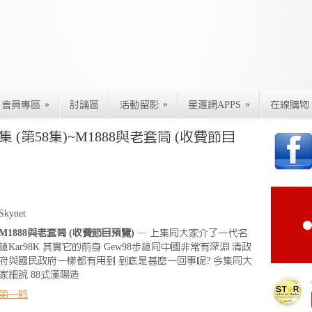
»
»
»
會員專區
討論區
活動留影
星滙網APPS
在線購物
十六集 (第58集)~M1888與老套筒 (收費節目
Skynet
M1888與老套筒 (收費節目預覽)
— 上集同大家介了一代名
鎗Kar98K 其實它的前身 Gew98步鎗同中國非常有深淵 清政
府與國民政府一樣都有用到 到底是甚麼一回事呢? 今集同大
家細說 88式漢陽造
第一節