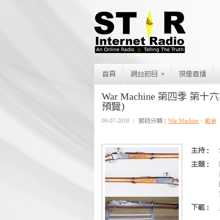
»
首頁
網台節目
視像直播
War Machine 第四季 第
預覽)
09-07-2018
節目分類：
War Machine
、
戰爭
主持：
主題：
下載：