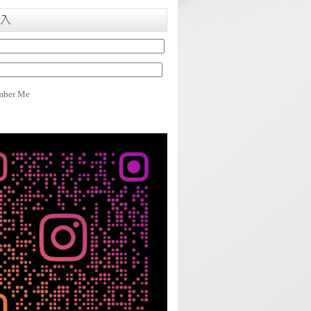
入
ber Me