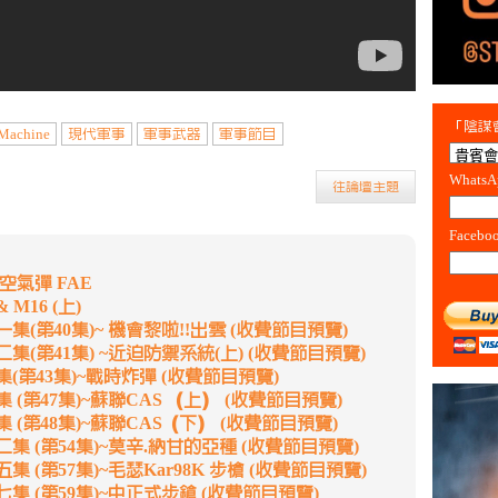
「陰謀會
Machine
現代軍事
軍事武器
軍事節目
Whats
往論壇主題
Facebo
料空氣彈 FAE
 M16 (上)
第十一集(第40集)~ 機會黎啦!!出雲 (收費節目預覽)
第十二集(第41集) ~近迫防禦系統(上) (收費節目預覽)
第一集(第43集)~戰時炸彈 (收費節目預覽)
第五集 (第47集)~蘇聯CAS （上） (收費節目預覽)
第六集 (第48集)~蘇聯CAS（下） (收費節目預覽)
第十二集 (第54集)~莫辛.納甘的亞種 (收費節目預覽)
十五集 (第57集)~毛瑟Kar98K 步槍 (收費節目預覽)
第十七集 (第59集)~中正式步鎗 (收費節目預覽)