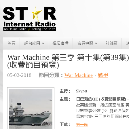
»
»
首頁
網台節目
視像直播
會員專區
討論區
War Machine 第三季 第十集(第39
(收費節目預覽)
05-02-2018
節目分類：
War Machine
、
戰爭
主持：
Skynet
主題：
日已落的QE (收費節目預覽)
為英國最新一級的航空母艦 
世界軍事列強行列 到底這個如
留意今集<日已落的伊麗莎白
下載：
第一節