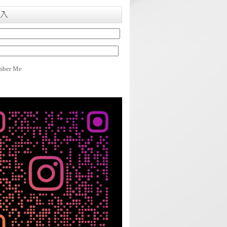
入
ber Me