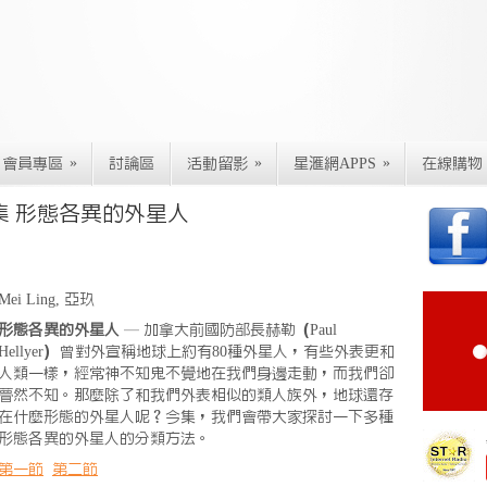
»
»
»
會員專區
討論區
活動留影
星滙網APPS
在線購物
集 形態各異的外星人
Mei Ling, 亞玖
形態各異的外星人
— 加拿大前國防部長赫勒（Paul
Hellyer）曾對外宣稱地球上約有80種外星人，有些外表更和
人類一樣，經常神不知鬼不覺地在我們身邊走動，而我們卻
瞢然不知。那麼除了和我們外表相似的類人族外，地球還存
在什麼形態的外星人呢？今集，我們會帶大家探討一下多種
形態各異的外星人的分類方法。
第一節
第二節