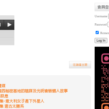
會員登
Username
Password
Remem
往論壇主題
靈媒
~道西秘密基地的陰謀及光明會蜥蜴人故事
與訊息
一集~意大利女子產下外星人
集 遠古太陽系