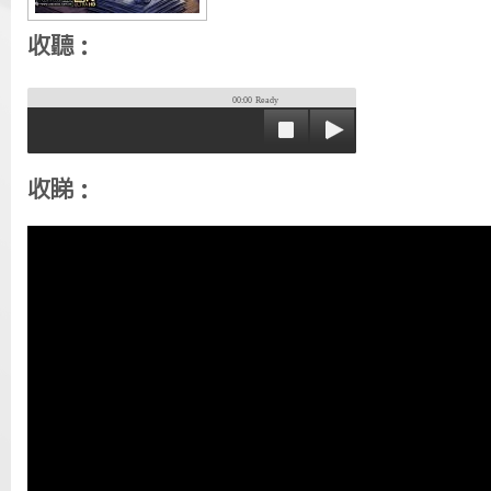
收聽：
00:00
Ready
收睇：