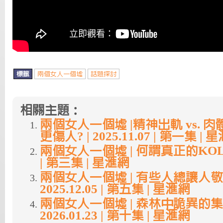
標籤
兩個女人一個墟
話題探討
相關主題：
兩個女人一個墟 |精神出軌 vs. 
更傷人? | 2025.11.07 | 第一集 | 
兩個女人一個墟 | 何謂真正的KOL? | 
| 第三集 | 星滙網
兩個女人一個墟 | 有些人總讓人敬而
2025.12.05 | 第五集 | 星滙網
兩個女人一個墟 | 森林中詭異的集
2026.01.23 | 第十集 | 星滙網