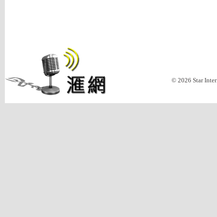
© 2026 Star Inte