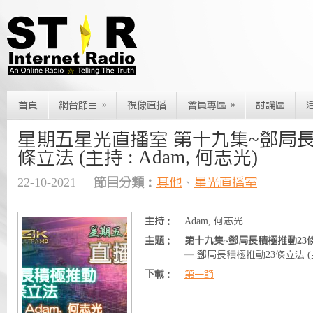
»
»
首頁
網台節目
視像直播
會員專區
討論區
星期五星光直播室 第十九集~鄧局長
條立法 (主持 : Adam, 何志光)
22-10-2021
節目分類：
其他
、
星光直播室
主持：
Adam, 何志光
主題：
第十九集~鄧局長積極推動23條立法
— 鄧局長積極推動23條立法 (主持
下載：
第一節