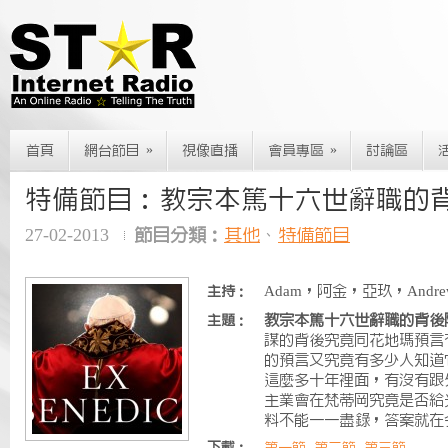
»
»
首頁
網台節目
視像直播
會員專區
討論區
特備節目：教宗本篤十六世辭職的
27-02-2013
節目分類：
其他
、
特備節目
Adam，阿金，亞玖，Andre
主持：
教宗本篤十六世辭職的背後
主題：
謀的背後究竟同花地瑪預言有沒有關
的預言又究竟有多少人知道
這麼多十年裡面，有沒有跟
主業會在梵蒂岡究竟是否給
料不能一一盡錄，答案就在今集