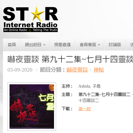
»
»
首頁
網台節目
視像直播
會員專區
討論區
嚇夜靈談 第九十二集~七月十四靈
03-09-2020
節目分類：
嚇夜靈談
、
神秘
主持：
Ashida, 子喬
主題：
第九十二集~七月十四靈談二
十四靈談二
下載：
第一節