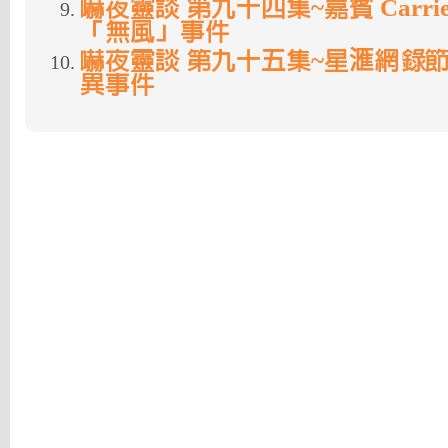
嚇夜靈談 第九十四集~嘉賓 Carri
「無風」事件
嚇夜靈談 第九十五集~星滙網錄
異事件