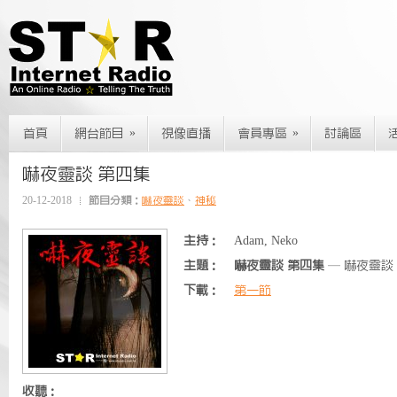
»
»
首頁
網台節目
視像直播
會員專區
討論區
嚇夜靈談 第四集
20-12-2018
節目分類：
嚇夜靈談
、
神秘
主持：
Adam, Neko
主題：
嚇夜靈談 第四集
— 嚇夜靈談
下載：
第一節
收聽：