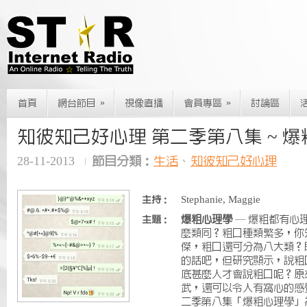
»
»
首頁
網台節目
視像直播
會員專區
討論區
知彼知己好心理 第二季第八集 ~ 
28-11-2013
節目分類：
生活
、
知彼知己好心理
Stephanie, Maggie
主持：
爆粗心理學
— 爆粗都有心理
主題：
麼類同？粗口種類繁多，你
傑，粗口還可分為八大類？
的話吧，但研究顯示，說粗
底甚麼人才會說粗口呢？原
武，還可以令人有窩心的感
二季第八集「爆粗心理學」