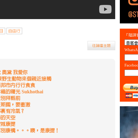
目
自由行
「陰謀會
往論壇主題
Whats
Facebo
 奧黛 我愛你
 跟野生動物來個親近接觸
南邦市內行行食食
曙光 Sukhothai
告別拜縣前
在斯國，要衝激
哪裏有冷氣？
海的天空
聖城康提
再別康橋。。。噢，是康提！