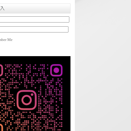
入
ber Me