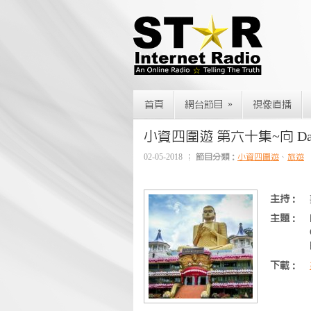
»
首頁
網台節目
視像直播
小資四圍遊 第六十集~向 Da
02-05-2018
節目分類：
小資四圍遊
、
旅遊
主持：
主題：
下載：