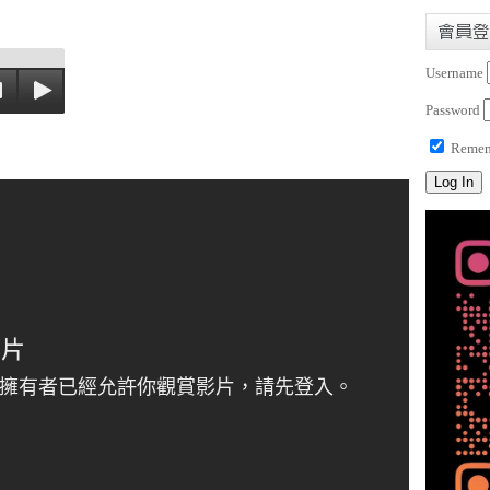
會員登
Username
Password
Remem