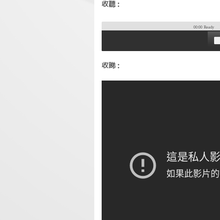
收聽：
00:00
Ready
收睇：