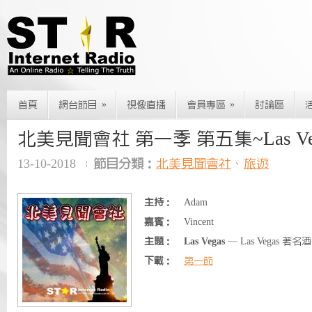
»
»
首頁
網台節目
視像直播
會員專區
討論區
北美見聞會社 第一季 第五集~Las Ve
13-10-2018
節目分類：
北美見聞會社
、
旅遊
主持：
Adam
嘉賓：
Vincent
主題：
Las Vegas
— Las Vegas 
下載：
第一節