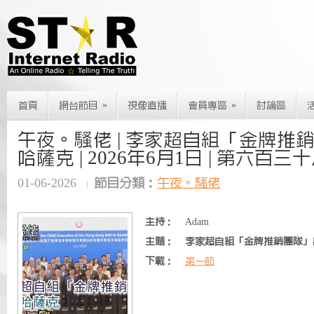
»
»
首頁
網台節目
視像直播
會員專區
討論區
午夜。騷佬 | 李家超自組「金牌推
哈薩克 | 2026年6月1日 | 第六百三
01-06-2026
節目分類：
午夜。騷佬
主持：
Adam
主題：
李家超自組「金牌推銷團隊」
下載：
第一節