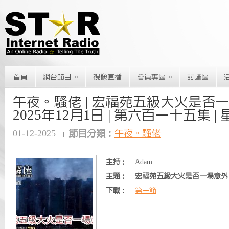
»
»
首頁
網台節目
視像直播
會員專區
討論區
午夜。騷佬 | 宏福苑五級大火是否一
2025年12月1日 | 第六百一十五集 |
01-12-2025
節目分類：
午夜。騷佬
主持：
Adam
主題：
宏福苑五級大火是否一場意外
下載：
第一節