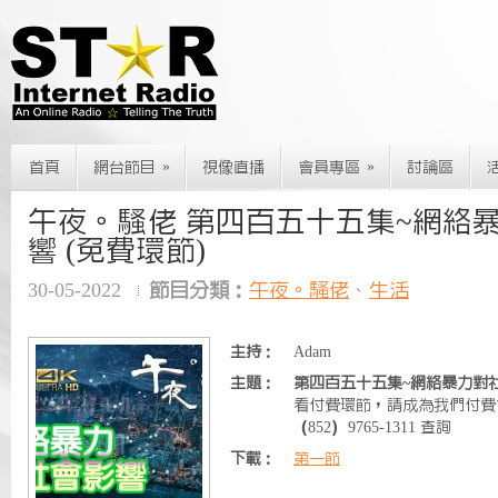
»
»
首頁
網台節目
視像直播
會員專區
討論區
午夜。騷佬 第四百五十五集~網絡
響 (免費環節)
30-05-2022
節目分類：
午夜。騷佬
、
生活
主持：
Adam
主題：
第四百五十五集~網絡暴力對社
看付費環節，請成為我們付費會員 
（852）9765-1311 查詢
下載：
第一節