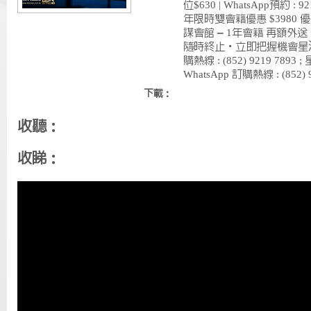
位$630 | WhatsApp預約 : 
年限時雙會籍優惠 $3980 
謀會館 – 1年會籍 再額外送
隨時終止・立即把握機會星滙生
購熱線 : (852) 9219 78
WhatsApp 訂購熱線 : (852) 9
下載：
收聽：
收睇：