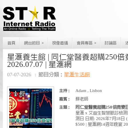
»
»
首頁
網台節目
視像直播
會員專區
討論區
星滙養生館 | 同仁堂醫養超購250倍
2026.07.07 | 星滙網
07-07-2026
節目分類：
星滙生活館
Adam , Lisbon
主持：
蘇老師
嘉賓：
同仁堂醫養超購250倍竟變
主題：
星滙 x 艾益生智慧脈診檢测
测日 日期: 2026年7月18日
$500 | 星滙網14週年晚宴 2