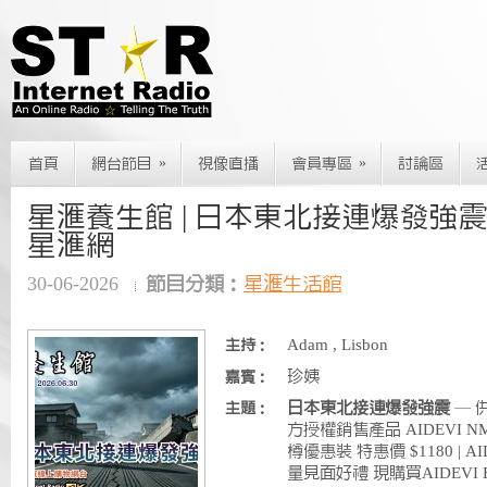
»
»
首頁
網台節目
視像直播
會員專區
討論區
星滙養生館 | 日本東北接連爆發強震 | 202
星滙網
30-06-2026
節目分類：
星滙生活館
Adam , Lisbon
主持：
珍姨
嘉賓：
日本東北接連爆發強震
— 
主題：
方授權銷售產品 AIDEVI NMN
樽優惠裝 特惠價 $1180 | 
量見面好禮 現購買AIDEVI E