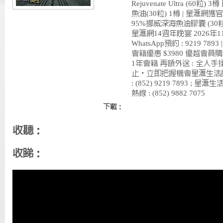
Rejuvenate Ultra (60粒
魚油(30粒) 1樽 | 星滙網獲
95%挪威深海魚油膠囊 (30粒)
星滙網14週年晚宴 2026年11
WhatsApp預約 : 9219 7
會籍優惠 $3980 優越會員購
1年會籍 再額外送 : 全人
止・立即把握機會星滙生活館產
: (852) 9219 7893 ; 
熱線 : (852) 9882 7075
下載：
收聽：
收睇：