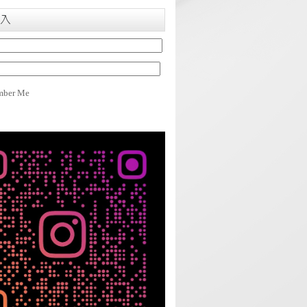
入
ber Me