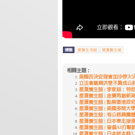
標籤
星滙生活館
星滙養生館
相關主題：
美國否決安理會加沙停火決議 | 
立法會議員洪雯不贊成公務員減薪 
星滙養生館 | 李家超：特朗普上
星滙養生館 | 金價再創新高 | 2
星滙養生館 | 點解香港政府唔夠
星滙養生館 | 美國多間大學被要
星滙養生館 | 有公務員團體促請
星滙養生館 | 日本東北接連爆發強
星滙養生館 | 曾倡AI打擊醉駕
星滙養生館 | 日本熊本縣7.1級地