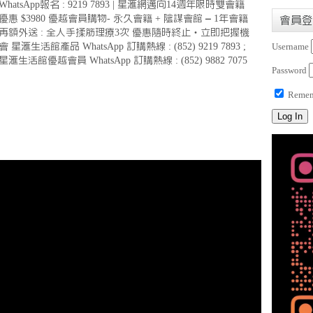
WhatsApp報名 : 9219 7893 | 星滙網邁向14週年限時雙會籍
優惠 $3980 優越會員購物- 永久會籍 + 陰謀會館 – 1年會籍
會員登
再額外送 : 全人手揉筋理療3次 優惠隨時終止・立即把握機
會 星滙生活館產品 WhatsApp 訂購熱線 : (852) 9219 7893 ;
Username
星滙生活館優越會員 WhatsApp 訂購熱線 : (852) 9882 7075
Password
Remem