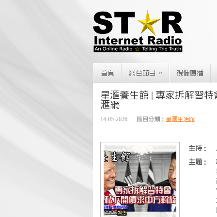
»
首頁
網台節目
視像直播
星滙養生館 | 專家拆解習特會 私
滙網
14-05-2026
節目分類：
星滙生活館
主持：
主題：