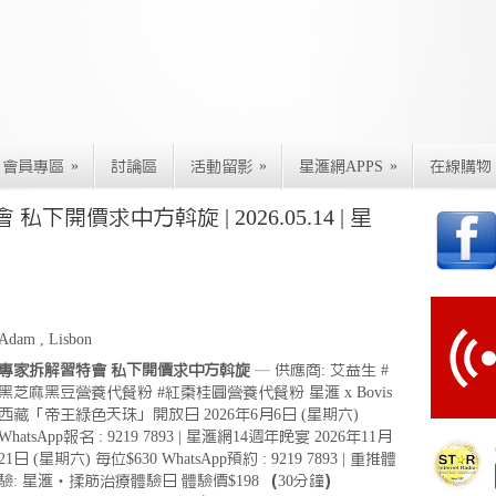
»
»
»
會員專區
討論區
活動留影
星滙網APPS
在線購物
下開價求中方斡旋 | 2026.05.14 | 星
Adam , Lisbon
專家拆解習特會 私下開價求中方斡旋
— 供應商: 艾益生 #
黑芝麻黑豆營養代餐粉 #紅棗桂圓營養代餐粉 星滙 x Bovis
西藏「帝王綠色天珠」開放日 2026年6月6日 (星期六)
WhatsApp報名 : 9219 7893 | 星滙網14週年晚宴 2026年11月
21日 (星期六) 每位$630 WhatsApp預約 : 9219 7893 | 重推體
驗: 星滙・揉筋治療體驗日 體驗價$198 （30分鐘）