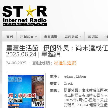
»
»
首頁
網台節目
視像直播
會員專區
討論區
星滙生活館 | 伊朗外長：尚未達成任
2025.06.24 | 星滙網
24-06-2025
節目分類：
星滙生活館
Adam , Lisbon
主持：
Gracie
嘉賓：
伊朗外長：尚未達成任何停
主題：
海玉樹禪古寺加持法器 Gra
| 2025年7月5日-星滙 
受報名 | ADP04 健補快