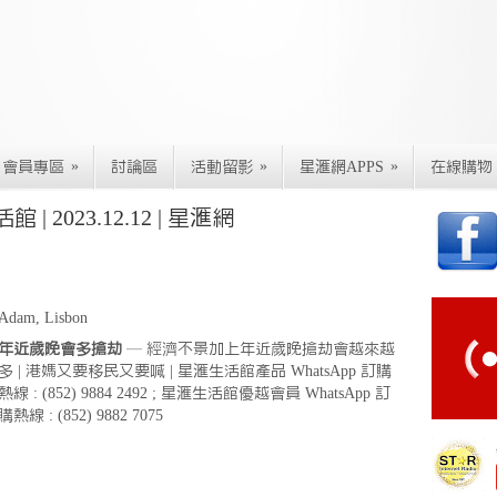
»
»
»
會員專區
討論區
活動留影
星滙網APPS
在線購物
 2023.12.12 | 星滙網
Adam, Lisbon
年近歲晚會多搶劫
— 經濟不景加上年近歲晚搶劫會越來越
多 | 港媽又要移民又要喊 | 星滙生活館產品 WhatsApp 訂購
熱線 : (852) 9884 2492 ; 星滙生活館優越會員 WhatsApp 訂
購熱線 : (852) 9882 7075