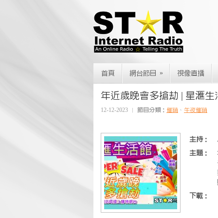
»
首頁
網台節目
視像直播
年近歲晚會多搶劫 | 星滙生活館 |
12-12-2023
節目分類：
催銷
、
午夜催銷
主持：
主題：
下載：