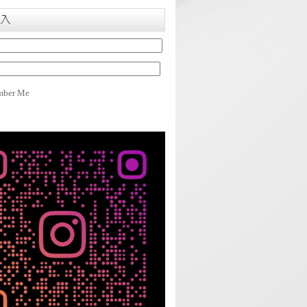
入
ber Me