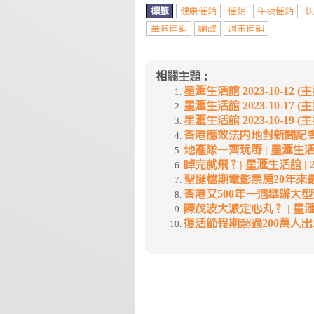
標籤
健康催銷
催銷
午夜催銷
快
華麗催銷
論政
週末催銷
相關主題：
星滙生活館 2023-10-12 (主持 
星滙生活館 2023-10-17 (主持 
星滙生活館 2023-10-19 (主持 
香港應效法內地對新聞記者進行職
地產隊一齊玩嘢 | 星滙生活館 | 
啅完就飛？| 星滙生活館 | 202
聖誕檔期電影票房20年來最差 |
香港又500年一遇舉辦大型活動 |
陳茂波大派定心丸？ | 星滙生活館
復活節假期超過200萬人出境｜星