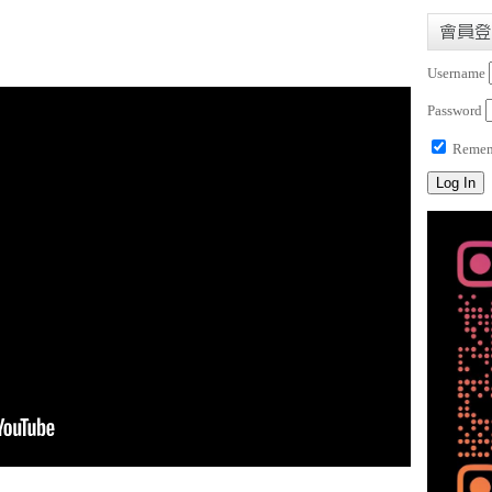
會員登
Username
Password
Remem