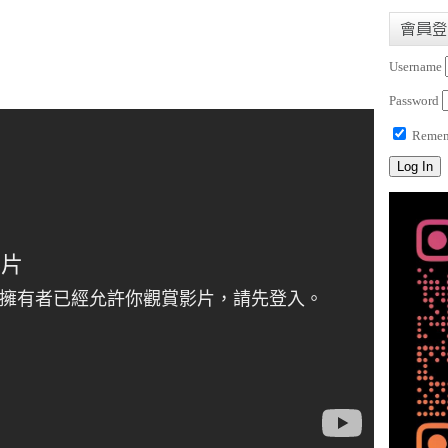
會員登
Username
Password
Remem