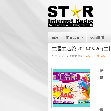
»
首頁
網台節目
視像直播
星滙生活館 2023-05-20 (主持 : 
20-05-2023
節目分類：
催銷
、
午夜催銷
主持：
主題：
下載：