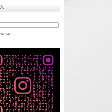
入
ber Me