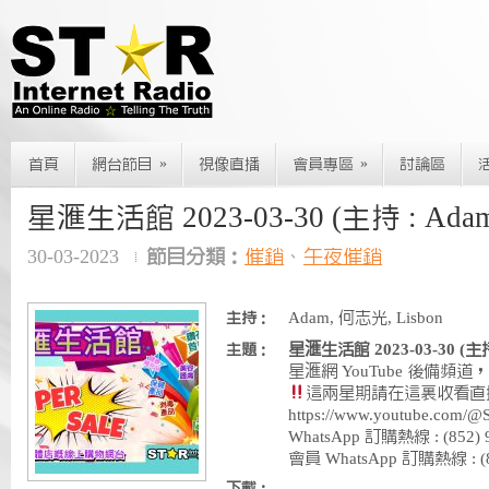
»
»
首頁
網台節目
視像直播
會員專區
討論區
星滙生活館 2023-03-30 (主持 : Ada
30-03-2023
節目分類：
催銷
、
午夜催銷
Adam, 何志光, Lisbon
主持：
星滙生活館 2023-03-30 (主持
主題：
星滙網 YouTube 後備頻道， 請大
這兩星期請在這裏收看直
https://www.youtube.c
WhatsApp 訂購熱線 : (852
會員 WhatsApp 訂購熱線 : (85