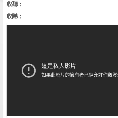
收聽：
收睇：